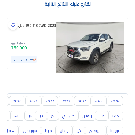
نقترح عليك النتائج التالية
JAC T8 4WD 2023 دبل
شامل الضريبة
50,000
مستعملة
76,962 كم
مفحوصة ومضمونة
019
2020
2021
2022
2023
2024
2025
2026
B15
دينا
ريفاين
صن راي
J5
J3
J6
A13
JBC
تويوتا
هيونداي
كيا
نيسان
مازدا
سوزوكي
هافال