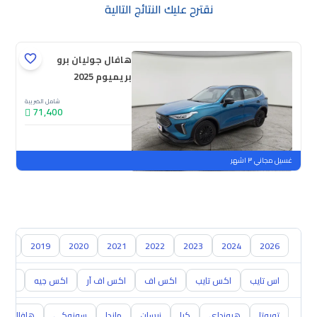
نقترح عليك النتائج التالية
هافال جوليان برو
بريميوم 2025
شامل الضريبة
71,400
جديدة
ملوحة
غسيل مجاني ٣ اشهر
018
2019
2020
2021
2022
2023
2024
2026
اس تايب
اكس تايب
اكس اف
اكس اف آر
اكس جيه
اكس ج
تويوتا
هيونداي
كيا
نيسان
مازدا
سوزوكي
هافال