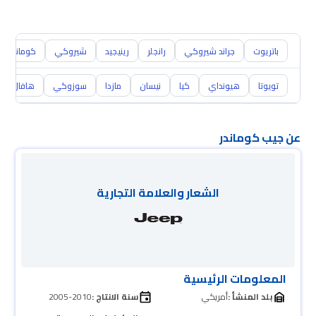
باتريوت
جراند شيروكي
رانجلر
رينيجيد
شيروكي
كومانشي
تويوتا
هيونداي
كيا
نيسان
مازدا
سوزوكي
هافال
عن جيب كوماندر
الشعار والعلامة التجارية
المعلومات الرئيسية
بلد المنشأ :
أمريكي
سنة الانتاج :
2005-2010