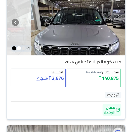
+
1
جيب كوماندر ليمتد بلس 2026
سعر الكاش
التقسيط
(شامل الضريبة)
2,676
140,875
/
شهري
جديدة
ضمان
الوكيل