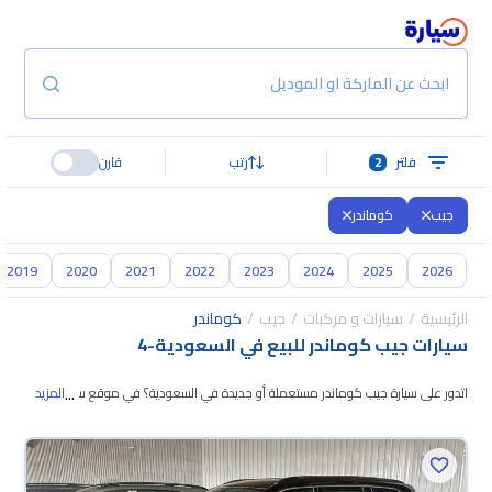
ابحث عن الماركة او الموديل
فلتر
2
رتب
قارن
جيب
كوماندر
2019
2020
2021
2022
2023
2024
2025
2026
الرئيسية
سيارات و مركبات
جيب
كوماندر
سيارات جيب كوماندر للبيع في السعودية
-
4
...
اتدور على سيارة جيب كوماندر مستعملة أو جديدة في السعودية؟ في موقع سيارة
المزيد
بنوفر لك كل الخيارات، تقدر تتصفح الموديلات وتختار اللي
يناسبك. جميع سيارات جيب
كوماندر المستعملة مضمونة ومفحوصة بأكثر من 200 نقطة وتقدر تجربها لمدة
10 أيام، وإن ما ناسبتك لأي سبب تقدر تسترجع كامل المبلغ خلال 10 أيام بكل