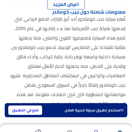
اعرض المزيد
معلومات شاملة حول جيب كوماندر
تُعتبر سيارة جيب كوماندور أحد أبرز طرازات الدفع الرباعي التي
قدمتها شركة جيب الأمريكية منذ بدء إنتاجها في عام 2005.
تتميز هذه السيارة بتصميمها القوي والمتين، مما يجعلها
مثالية للقيادة على التضاريس الوعرة. تجمع جيب كوماندور بين
مساحة داخلية واسعة توفر راحة عالية للركاب، وأداء فائق
وقدرة على التحمل، مما يجعلها الخيار الأمثل لعشاق
المغامرات والراغبين في استكشاف المناطق الصحراوية. تشهد
جيب كوماندور إقبالاً كبيراً في السوق السعودي بفضل
مواصفاتها المتطورة التي تلبي احتياجات متنوعة. تعد هذه
السيارة مثالاً للامتياز في عالم الدفع الرباعي، حيث توفر تجربة
استخدم تطبيق سيارة لتجربة افضل
تابع في التطبيق
قيادة فريدة وموثوقة لكل من يرغب في التحديات والمغامرات.