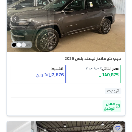
سهولة. والسيارات الجديدة مضمونة بضمان الوكالة، تقدر تشتريها كاش أو تقسيط،
وتحجزها أونلاين، وبتوصلك لين باب بيتك.
+
1
جيب كوماندر ليمتد بلس 2026
سعر الكاش
التقسيط
(شامل الضريبة)
2,676
140,875
/
شهري
جديدة
ضمان
الوكيل