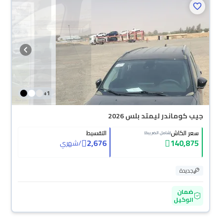
+
1
جيب كوماندر ليمتد بلس 2026
سعر الكاش
التقسيط
(شامل الضريبة)
2,676
140,875
/
شهري
جديدة
ضمان
الوكيل