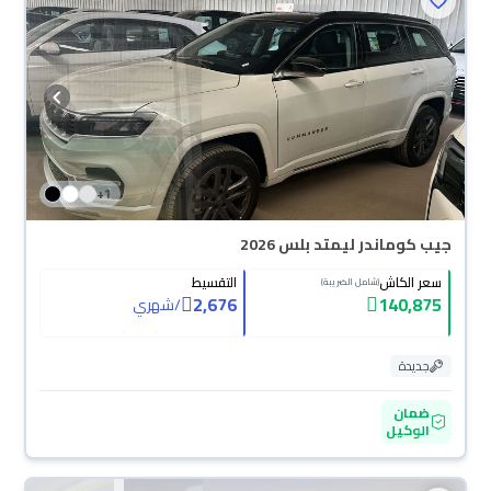
+
1
جيب كوماندر ليمتد بلس 2026
سعر الكاش
التقسيط
(شامل الضريبة)
2,676
140,875
/
شهري
جديدة
ضمان
الوكيل