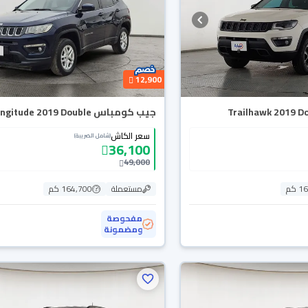
12,900
جيب كومباس Longitude 2019 Double
سعر الكاش
(شامل الضريبة)
36,100
49,000
 كم
مستعملة
164,700 كم
مفحوصة
ومضمونة