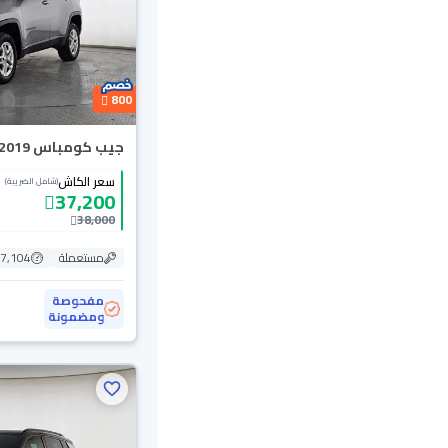
800
جيب كومباس Longitude 2019 دبل
سعر الكاش
(شامل الضريبة)
37,200
38,000
مستعملة
157,104
مفحوصة
ومضمونة