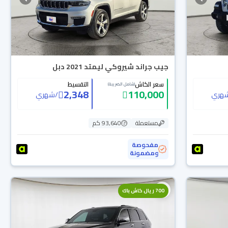
جيب جراند شيروكي ليمتد 2021 دبل
سعر الكاش
التقسيط
(شامل الضريبة)
2,348
110,000
هري
/
شهري
مستعملة
93,640 كم
مفحوصة
ومضمونة
700 ريال كاش باك