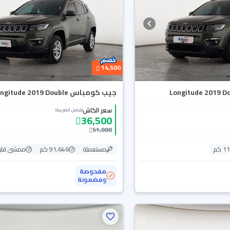
14,500
جيب كومباس Longitude 2019 Double
سعر الكاش
(شامل الضريبة)
36,500
51,000
 كم
مستعملة
91,646 كم
ممشى قلي
مفحوصة
ومضمونة