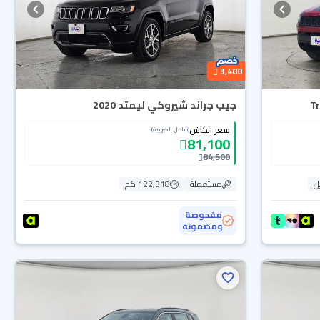
3,400
جيب جراند شيروكي ليمتد 2020
سعر الكاش
(شامل الضريبة)
81,100
84,500
ل
مستعملة
122,318 كم
مفحوصة
ومضمونة