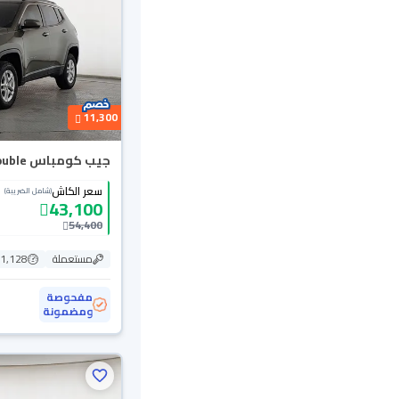
11,300
جيب كومباس Longitude 2019 Double
سعر الكاش
(شامل الضريبة)
43,100
54,400
مستعملة
111,128
مفحوصة
ومضمونة