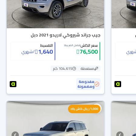
جيب جراند شيروكي لاريدو 2021 دبل
سعر الكاش
التقسيط
(شامل الضريبة)
1,640
76,500
هري
/
شهري
مستعملة
104,615 كم
مفحوصة
ومضمونة
1,000 ريال كاش باك