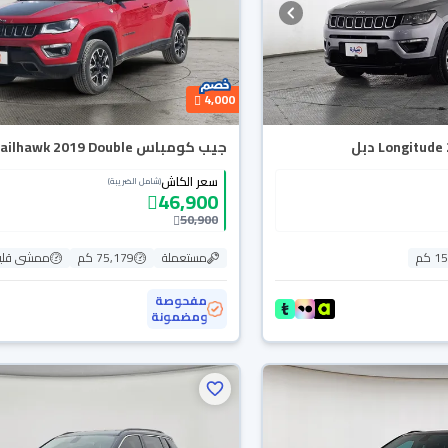
4,000
جيب كومباس Trailhawk 2019 Double
سعر الكاش
(شامل الضريبة)
46,900
50,900
 كم
مستعملة
75,179 كم
ممشى قلي
مفحوصة
ومضمونة