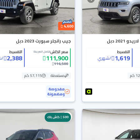
4,600
2021 دبل
جيب رانجلر سبورت 2023 دبل
التقسيط
سعر الكاش
التقسيط
(شامل الضريبة)
2,388
111,900
1,619
/
شهري
/
ش
116,500
 كم
مستعملة
57,115 كم
مفحوصة
ومضمونة
500
كاش باك