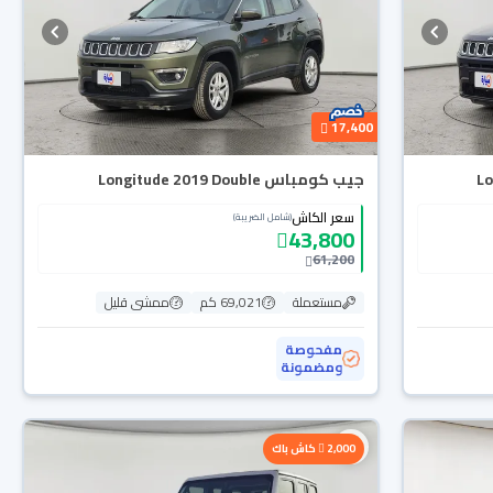
17,400
جيب كومباس Longitude 2019 Double
سعر الكاش
(شامل الضريبة)
43,800
61,200
مستعملة
69,021 كم
ممشى قليل
مفحوصة
ومضمونة
2,000
كاش باك