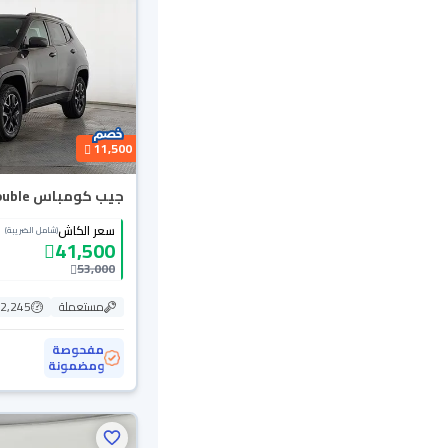
11,500
جيب كومباس Trailhawk 2019 Double
سعر الكاش
(شامل الضريبة)
41,500
53,000
مستعملة
72,245 ك
مفحوصة
ومضمونة