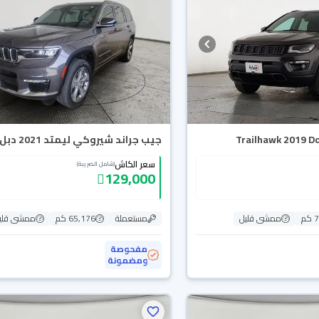
جيب جراند شيروكي ليمتد 2021 دبل
سعر الكاش
(شامل الضريبة)
129,000
م
ممشى قليل
مستعملة
65,176 كم
ممشى قلي
مفحوصة
ومضمونة