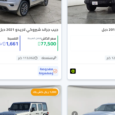
جيب جراند شيروكي لاريدو 2021 دبل
سعر الكاش
التقسيط
(شامل الضريبة)
1,661
77,500
/
ش
 كم
مستعملة
113,062 كم
مفحوصة
ومضمونة
1,000 ريال كاش باك