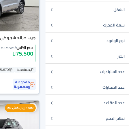
الشكل
سعة المحرك
جيب جراند شيروكي لاريدو 
نوع الوقود
سعر الكاش
(شامل الضريبة)
75,500
الجير
مستعملة
125,670
عدد السليندرات
مفحوصة
ومضمونة
عدد الغمارات
عدد المقاعد
1,000 ريال كاش باك
نظام الدفع