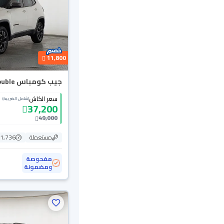
11,800
جيب كومباس Trailhawk 2019 Double
سعر الكاش
(شامل الضريبة)
37,200
49,000
مستعملة
161,736
مفحوصة
ومضمونة