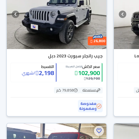
26,800
جيب رانجلر سبورت 2023 دبل
سعر الكاش
التقسيط
(شامل الضريبة)
2,198
102,900
/
شهري
129,700
ل
مستعملة
79,858 كم
مفحوصة
ومضمونة