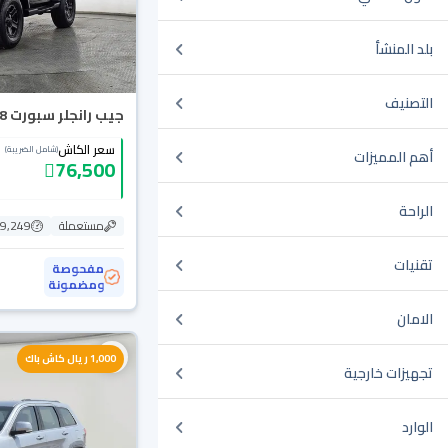
بلد المنشأ
التصنيف
جيب رانجلر سبورت 2018 دبل
سعر الكاش
(شامل الضريبة)
أهم المميزات
76,500
الراحة
مستعملة
129,249
تقنيات
مفحوصة
ومضمونة
الامان
1,000 ريال كاش باك
تجهيزات خارجية
الوارد