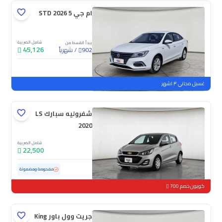
ام جي 5 STD 2026
شامل الضريبة
يبدأ القسط من
45,126
/
شهرياً
902
جديدة
غسيل مجاني ٣ اشهر
شفروليه سبارك LS
2020
شامل الضريبة
22,500
مستعملة
152,867 كم
مفحوصة ومضمونة
كوبون خصم 700
جريت وول باور King