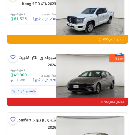
Kong STD 4*4 2023
شامل الضريبة
يبدأ القسط من
61,525
/
شهرياً
1,230
جديدة
كوبون خصم 1,000
هيونداي النترا فلييت
3,600
2024
شامل الضريبة
49,900
يبدأ القسط من
/
شهرياً
53,500
1,078
مستعملة
76,154 كم
مفحوصة ومضمونة
كوبون خصم 700
شيري اريزو 5 Comfort
2026