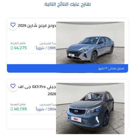
نقترح عليك النتائج التالية
دونج فينج شاين E1 2026
شامل الضريبة
يبدأ القسط من
44,275
/
شهرياً
885
جديدة
غسيل مجاني ٣ اشهر
جيلي GX3 Pro جى اف
2026
شامل الضريبة
يبدأ القسط من
40,199
/
شهرياً
804
جديدة