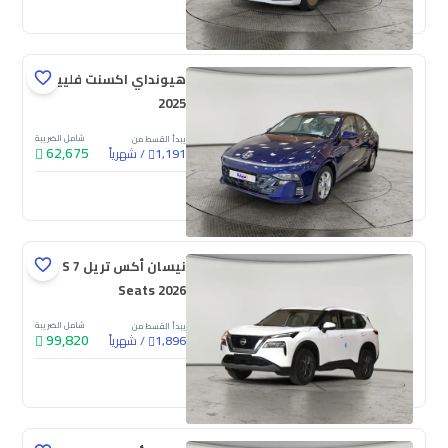
جديدة
ملوحة
هيونداي اكسنت فلييت
2025
شامل الضريبة
يبدأ القسط من
62,675
/
شهرياً
1,191
جديدة
نيسان أكس تريل S 7
Seats 2026
شامل الضريبة
يبدأ القسط من
99,820
/
شهرياً
1,896
جديدة