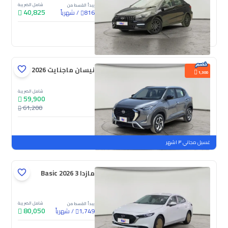
شامل الضريبة
يبدأ القسط من
40,825
/
شهرياً
816
جديدة
نيسان ماجنايت S 2026
1,300
شامل الضريبة
59,900
61,200
جديدة
ملوحة
غسيل مجاني ٣ اشهر
مازدا 3 Basic 2026
شامل الضريبة
يبدأ القسط من
80,050
/
شهرياً
1,749