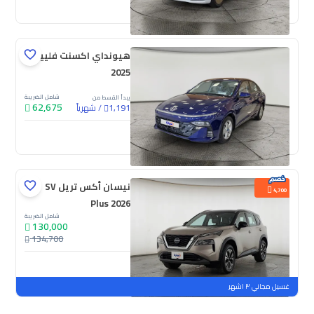
جديدة
ملوحة
هيونداي اكسنت فلييت
2025
شامل الضريبة
يبدأ القسط من
62,675
/
شهرياً
1,191
جديدة
نيسان أكس تريل SV
4,700
Plus 2026
شامل الضريبة
130,000
134,700
جديدة
ملوحة
غسيل مجاني ٣ اشهر