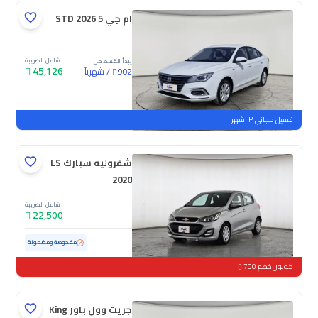
ام جي 5 STD 2026
شامل الضريبة
يبدأ القسط من
45,126
/
شهرياً
902
جديدة
غسيل مجاني ٣ اشهر
شفروليه سبارك LS
2020
شامل الضريبة
22,500
مستعملة
152,867 كم
مفحوصة ومضمونة
كوبون خصم 700
جريت وول باور King