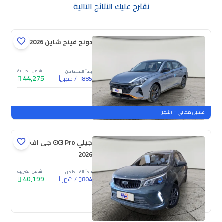
نقترح عليك النتائج التالية
دونج فينج شاين E1 2026
شامل الضريبة
يبدأ القسط من
44,275
/
شهرياً
885
جديدة
غسيل مجاني ٣ اشهر
جيلي GX3 Pro جى اف
2026
شامل الضريبة
يبدأ القسط من
40,199
/
شهرياً
804
جديدة