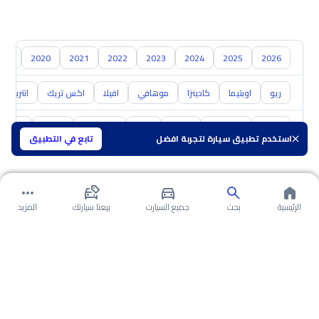
019
2020
2021
2022
2023
2024
2025
2026
ريو
اوبتيما
كادينزا
موهافي
افيلا
اكس تريك
انتربريز
تويوتا
هيونداي
نيسان
مازدا
سوزوكي
هافال
GAC
استخدم تطبيق سيارة لتجربة افضل
تابع في التطبيق
الرئيسية
بحث
جميع السيارت
بيعنا سيارتك
المزيد