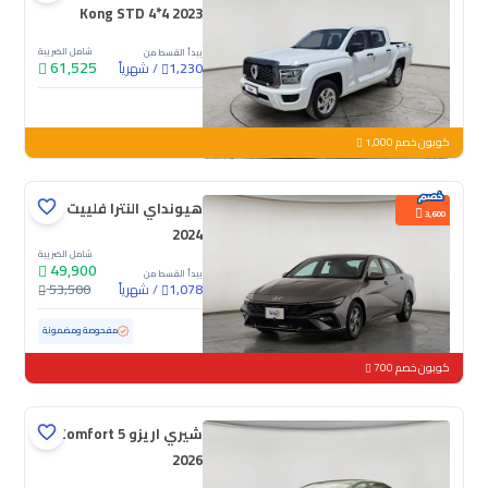
Kong STD 4*4 2023
شامل الضريبة
يبدأ القسط من
61,525
/
شهرياً
1,230
جديدة
كوبون خصم 1,000
هيونداي النترا فلييت
3,600
2024
شامل الضريبة
49,900
يبدأ القسط من
/
شهرياً
53,500
1,078
مستعملة
76,154 كم
مفحوصة ومضمونة
كوبون خصم 700
شيري اريزو 5 Comfort
2026