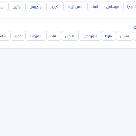
ادينزا
موهافي
افيلا
اكس تريك
انتربريز
اوبيروس
لوتزي
براي
ت
نيسان
مازدا
سوزوكي
هافال
GAC
شفروليه
فورد
شانج