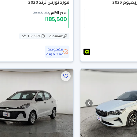
يوم 2025
فورد تورس ترند 2020
سعر الكاش
(شامل الضريبة)
85,500
مستعملة
154,976 كم
مفحوصة
ومضمونة