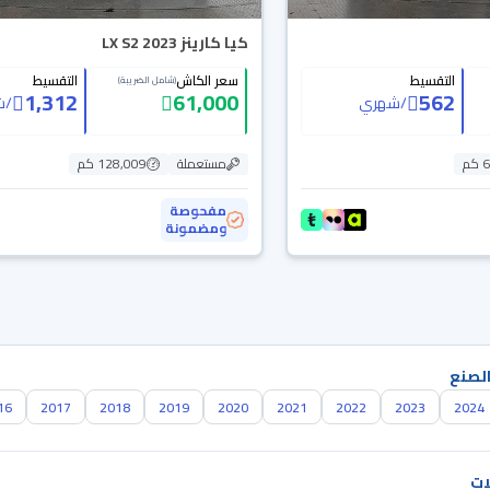
كيا كارينز LX S2 2023
التقسيط
سعر الكاش
التقسيط
(شامل الضريبة)
1,312
61,000
562
/
شهري
/
ش
م
مستعملة
128,009 كم
مفحوصة
ومضمونة
الصنع
16
2017
2018
2019
2020
2021
2022
2023
2024
ات