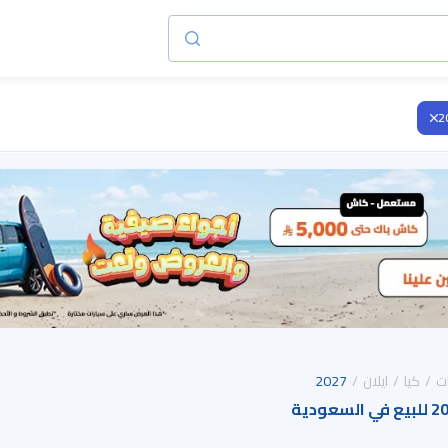
2
ت
كيا
ايلان
2027