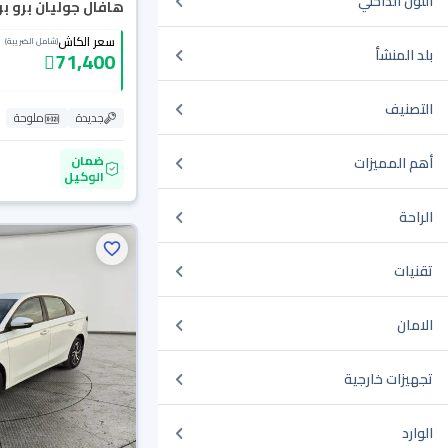
اللون الداخلي
هافال جوليان برو بريم
سعر الكاش
(شامل الضريبة)
بلد المنشأ
71,400
التصنيف
جديدة
ملوحة
ضمان
أهم المميزات
الوكيل
الراحة
تقنيات
الامان
تجهيزات خارجية
الوارد