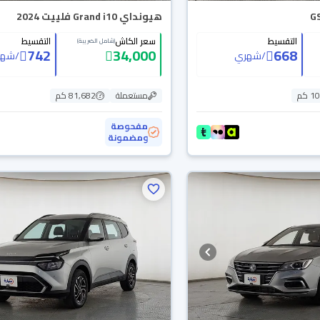
هيونداي Grand i10 فلييت 2024
التقسيط
سعر الكاش
التقسيط
(شامل الضريبة)
742
34,000
668
/
شهري
/
شهر
 كم
مستعملة
81,682 كم
مفحوصة
ومضمونة