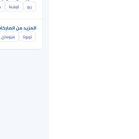
ريو
اوبتيما
ك
المزيد من الماركا
تويوتا
هيونداي