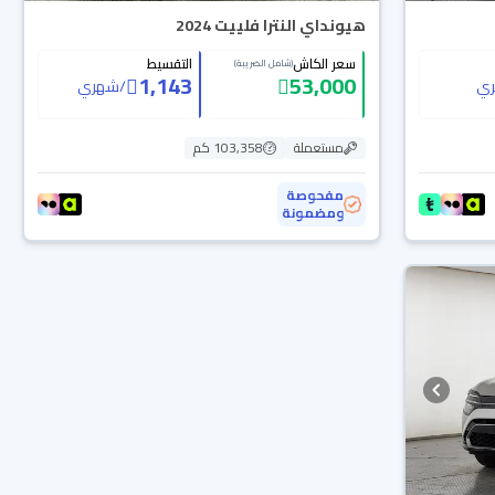
هيونداي النترا فلييت 2024
سعر الكاش
التقسيط
(شامل الضريبة)
1,143
53,000
ي
/
شهري
مستعملة
103,358 كم
مفحوصة
ومضمونة