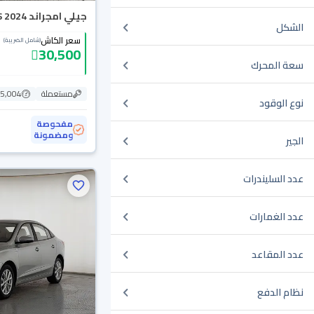
جيلي امجراند GS 2024
الشكل
سعر الكاش
(شامل الضريبة)
30,500
سعة المحرك
مستعملة
105,004
نوع الوقود
مفحوصة
ومضمونة
الجير
عدد السليندرات
عدد الغمارات
عدد المقاعد
نظام الدفع