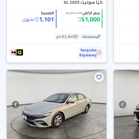
كيا سونيت GL 2023
سعر الكاش
التقسيط
(شامل الضريبة)
1,101
51,000
/
شهري
مستعملة
82,340 كم
مفحوصة
ومضمونة