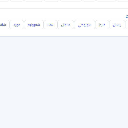
ت
نيسان
مازدا
سوزوكي
هافال
GAC
شفروليه
فورد
شانج