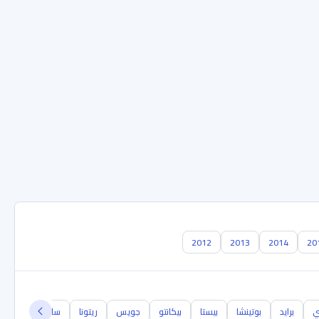
2012
2013
2014
20
ي
برايد
بوتينشا
بيستا
بيكانتو
جويس
ريتونا
سايبا
سبورتاج