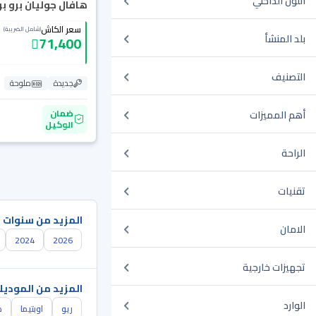
اللون الداخلي
هافال جوليان برو بريم
سعر الكاش
(شامل الضريبة)
بلد المنشأ
71,400
التصنيف
جديدة
ملوحة
ضمان
أهم المميزات
الوكيل
الراحة
تقنيات
المزيد من سنوات 
الامان
2024
2026
تجهيزات خارجية
المزيد من الموديل
الوارد
ريو
اوبتيما
ك