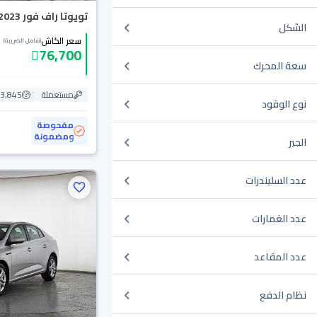
تويوتا راف فور LE 2023
الشكل
سعر الكاش
(شامل الضريبة)
76,700
سعة المحرك
مستعملة
163,845
نوع الوقود
مفحوصة
ومضمونة
الجير
عدد السليندرات
عدد الغمارات
عدد المقاعد
نظام الدفع