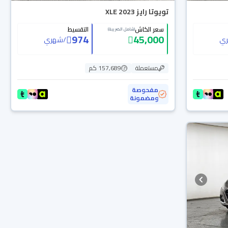
تويوتا رايز XLE 2023
سعر الكاش
التقسيط
(شامل الضريبة)
974
45,000
ي
/
شهري
مستعملة
157,689 كم
مفحوصة
ومضمونة