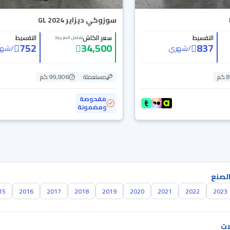
سوزوكي ديزاير GL 2024
التقسيط
سعر الكاش
التقسيط
(شامل الضريبة)
752
34,500
837
/
شهري
/
شهر
م
مستعملة
99,906 كم
مفحوصة
ومضمونة
الصنع
15
2016
2017
2018
2019
2020
2021
2022
2023
ات