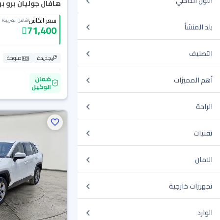
اللون الداخلي
هافال جوليان برو بريم
سعر الكاش
(شامل الضريبة)
بلد المنشأ
71,400
التصنيف
جديدة
ملوحة
ضمان
أهم المميزات
الوكيل
الراحة
تقنيات
الامان
تجهيزات خارجية
الوارد