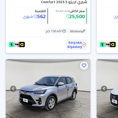
شيري اريزو 5 Comfort 2023
سعر الكاش
التقسيط
(شامل الضريبة)
562
25,500
ي
/
شهري
مستعملة
130,491 كم
مفحوصة
ومضمونة