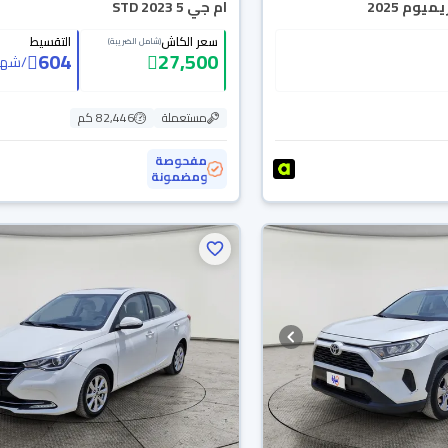
يوم 2025
ام جي 5 STD 2023
سعر الكاش
التقسيط
(شامل الضريبة)
604
27,500
/
شهر
مستعملة
82,446 كم
مفحوصة
ومضمونة