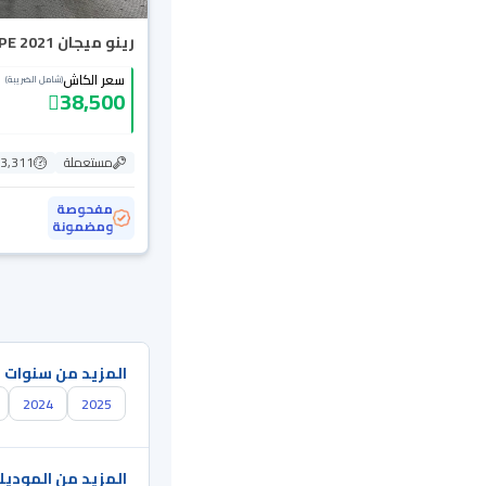
رينو ميجان PE 2021
سعر الكاش
(شامل الضريبة)
38,500
مستعملة
83,311 ك
مفحوصة
ومضمونة
المزيد من سنوات 
2024
2025
المزيد من الموديل