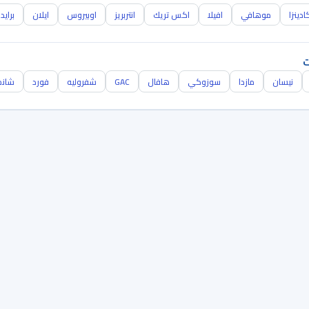
ادينزا
موهافي
افيلا
اكس تريك
انتربريز
اوبيروس
ايلان
برايد
ت
نيسان
مازدا
سوزوكي
هافال
GAC
شفروليه
فورد
شانج