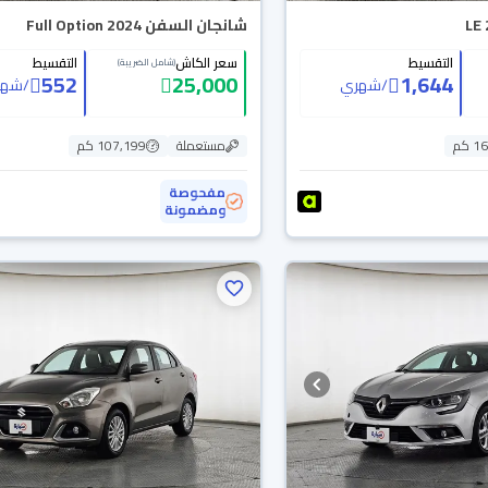
شانجان السفن Full Option 2024
التقسيط
سعر الكاش
التقسيط
(شامل الضريبة)
552
25,000
1,644
/
شهري
/
شهر
 كم
مستعملة
107,199 كم
مفحوصة
ومضمونة