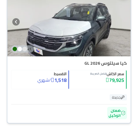
+
1
كيا سيلتوس GL 2026
سعر الكاش
التقسيط
(شامل الضريبة)
1,518
79,925
/
شهري
جديدة
ضمان
الوكيل