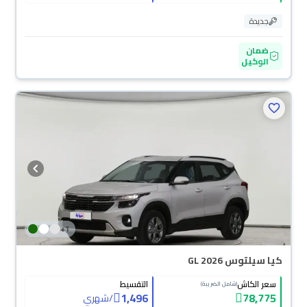
جديدة
ضمان
الوكيل
+
1
كيا سيلتوس GL 2026
سعر الكاش
التقسيط
(شامل الضريبة)
1,496
78,775
/
شهري