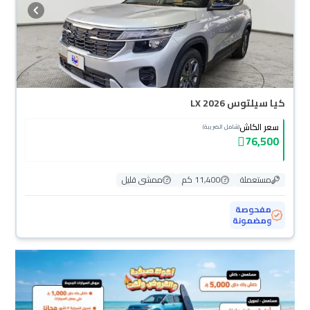
كيا سيلتوس LX 2026
سعر الكاش
(شامل الضريبة)
76,500
مستعملة
11,400 كم
ممشى قليل
مفحوصة
ومضمونة