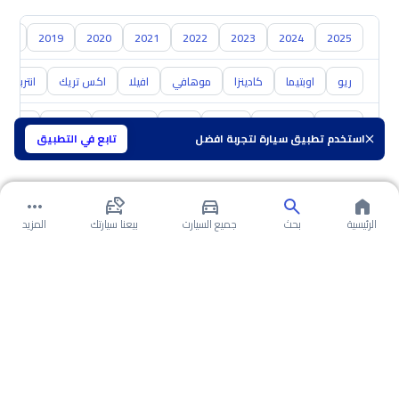
018
2019
2020
2021
2022
2023
2024
2025
ريو
اوبتيما
كادينزا
موهافي
افيلا
اكس تريك
انتربريز
تويوتا
هيونداي
نيسان
مازدا
سوزوكي
هافال
GAC
استخدم تطبيق سيارة لتجربة افضل
تابع في التطبيق
الرئيسية
بحث
جميع السيارت
بيعنا سيارتك
المزيد