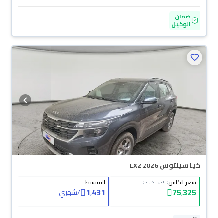
ضمان
الوكيل
كيا سيلتوس LX2 2026
سعر الكاش
التقسيط
(شامل الضريبة)
1,431
75,325
/
شهري