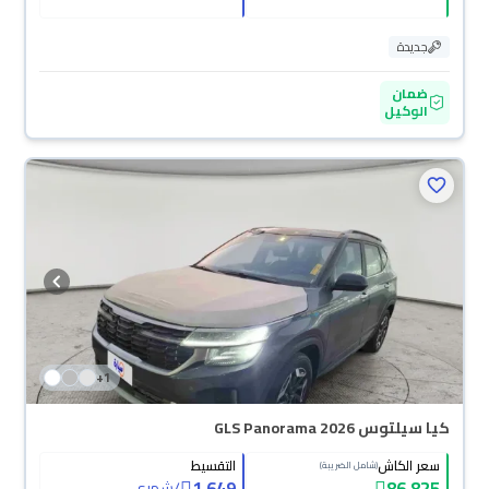
جديدة
ضمان
الوكيل
+
1
كيا سيلتوس GLS Panorama 2026
سعر الكاش
التقسيط
(شامل الضريبة)
1,649
86,825
/
شهري