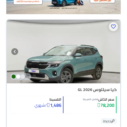
+
1
كيا سيلتوس GL 2026
سعر الكاش
التقسيط
(شامل الضريبة)
1,486
78,200
/
شهري
جديدة