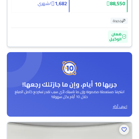
1,682
88,550
/
شهري
جديدة
ضمان
الوكيل
جربها 10 أيام، وإن ما جازتلك رجعها!
اشترها مستعملة مضمونة وإن ما ناسبتك لأي سبب تقدر تسترجع كامل المبلغ
خلال 10 أيام بكل سهولة!
اعرف أكثر