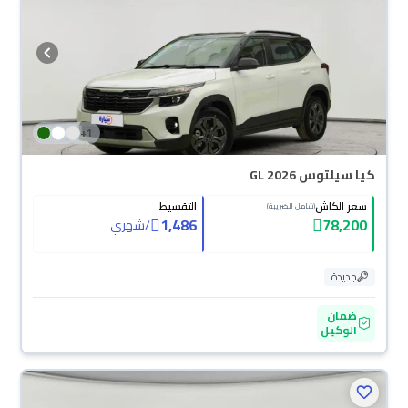
+
1
كيا سيلتوس GL 2026
سعر الكاش
التقسيط
(شامل الضريبة)
1,486
78,200
/
شهري
جديدة
ضمان
الوكيل