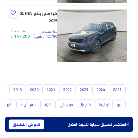
كيا سورينتو GL HEV
2025
شامل الضريبة
يبدأ القسط من
147,200
/
شهرياً
2,796
جديدة
018
2019
2020
2021
2022
2023
2024
2025
ريو
اوبتيما
كادينزا
موهافي
افيلا
اكس تريك
انتربريز
تويوتا
هيونداي
نيسان
مازدا
سوزوكي
هافال
GAC
استخدم تطبيق سيارة لتجربة افضل
تابع في التطبيق