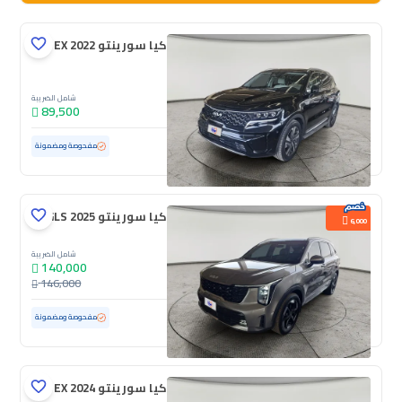
كيا سورينتو EX 2022
شامل الضريبة
89,500
مستعملة
72,293 كم
مفحوصة ومضمونة
كيا سورينتو GLS 2025
6,000
شامل الضريبة
140,000
146,000
مستعملة
6,430 كم
ممشى قليل
مفحوصة ومضمونة
كيا سورينتو EX 2024