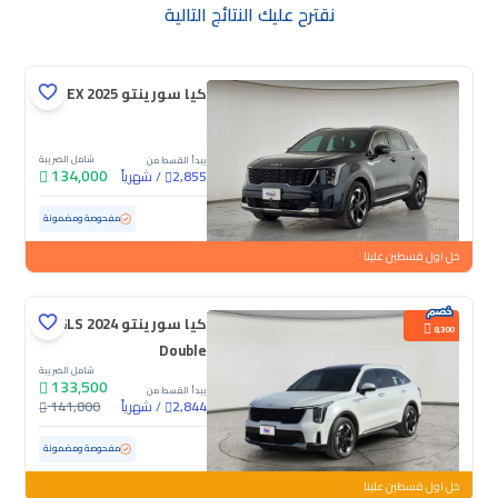
نقترح عليك النتائج التالية
كيا سورينتو EX 2025
شامل الضريبة
يبدأ القسط من
134,000
/
شهرياً
2,855
مستعملة
20,136 كم
ممشى قليل
مفحوصة ومضمونة
خل اول قسطين علينا
كيا سورينتو GLS 2024
8,300
Double
شامل الضريبة
133,500
يبدأ القسط من
/
شهرياً
141,800
2,844
مستعملة
50,514 كم
مفحوصة ومضمونة
خل اول قسطين علينا