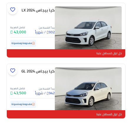
كيا بيجاس LX 2024
شامل الضريبة
يبدأ القسط من
43,000
/
شهرياً
932
مستعملة
34,806 كم
ممشى قليل
مفحوصة ومضمونة
خل اول قسطين علينا
كيا بيجاس GL 2024
شامل الضريبة
يبدأ القسط من
43,500
/
شهرياً
942
مستعملة
27,284 كم
ممشى قليل
مفحوصة ومضمونة
خل اول قسطين علينا