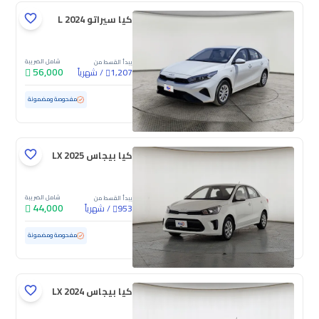
كيا سيراتو L 2024
شامل الضريبة
يبدأ القسط من
56,000
/
شهرياً
1,207
مستعملة
73,015 كم
مفحوصة ومضمونة
كيا بيجاس LX 2025
شامل الضريبة
يبدأ القسط من
44,000
/
شهرياً
953
مستعملة
53,882 كم
مفحوصة ومضمونة
كيا بيجاس LX 2024