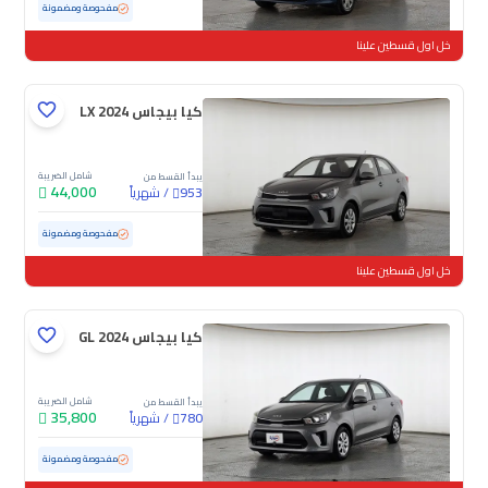
مستعملة
52,925 كم
مفحوصة ومضمونة
خل اول قسطين علينا
كيا بيجاس LX 2024
شامل الضريبة
يبدأ القسط من
44,000
/
شهرياً
953
مستعملة
16,178 كم
ممشى قليل
مفحوصة ومضمونة
خل اول قسطين علينا
كيا بيجاس GL 2024
شامل الضريبة
يبدأ القسط من
35,800
/
شهرياً
780
مستعملة
85,336 كم
مفحوصة ومضمونة