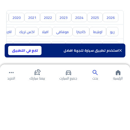
019
2020
2021
2022
2023
2024
2025
2026
ريو
اوبتيما
كادينزا
موهافي
افيلا
اكس تريك
انتربريز
تويوتا
هيونداي
نيسان
مازدا
سوزوكي
هافال
GAC
استخدم تطبيق سيارة لتجربة افضل
تابع في التطبيق
الرئيسية
بحث
جميع السيارت
بيعنا سيارتك
المزيد