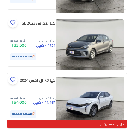
كيا بيجاس GL 2023
شامل الضريبة
يبدأ القسط من
33,500
/
شهرياً
731
مستعملة
105,177 كم
مفحوصة ومضمونة
كيا K3 ال اكس 2024
شامل الضريبة
يبدأ القسط من
54,000
/
شهرياً
1,164
مستعملة
82,243 كم
مفحوصة ومضمونة
خل اول قسطين علينا