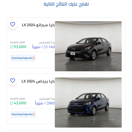
نقترح عليك النتائج التالية
كيا سيراتو LX 2024
شامل الضريبة
يبدأ القسط من
53,000
/
شهرياً
1,143
مستعملة
47,701 كم
ممشى قليل
مفحوصة ومضمونة
كيا بيجاس LX 2024
شامل الضريبة
يبدأ القسط من
43,000
/
شهرياً
932
مستعملة
31,528 كم
ممشى قليل
مفحوصة ومضمونة