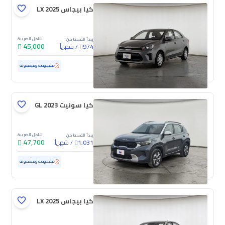
كيا بيجاس LX 2025
شامل الضريبة
يبدأ القسط من
45,000
/
شهرياً
974
مستعملة
91,602 كم
مفحوصة ومضمونة
كيا سونيت GL 2023
شامل الضريبة
يبدأ القسط من
47,700
/
شهرياً
1,031
مستعملة
104,745 كم
مفحوصة ومضمونة
كيا بيجاس LX 2025