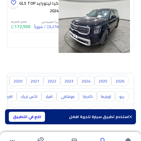
كيا تيلورايد GLS TOP
2024
شامل الضريبة
يبدأ القسط من
172,500
/
شهرياً
3,276
جديدة
019
2020
2021
2022
2023
2024
2025
2026
ريو
اوبتيما
كادينزا
موهافي
افيلا
اكس تريك
انتربريز
تويوتا
هيونداي
نيسان
مازدا
سوزوكي
هافال
GAC
استخدم تطبيق سيارة لتجربة افضل
تابع في التطبيق