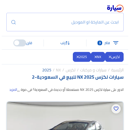
ابحث عن الماركة او الموديل
فلتر
3
رتب
قارن
لكزس
NX
2025
الرئيسية
سيارات و مركبات
لكزس
NX
2025
سيارات لكزس NX 2025 للبيع في السعودية
-
2
...
اتدور على سيارة لكزس NX 2025 مستعملة أو جديدة في السعودية؟ في موقع
المزيد
سيارة بنوفر لك كل الخيارات، تقدر تتصفح الموديلات وتختار
اللي يناسبك. جميع سيارات
لكزس NX 2025 المستعملة مضمونة ومفحوصة بأكثر من 200 نقطة وتقدر
تجربها لمدة 10 أيام، وإن ما ناسبتك لأي سبب تقدر تسترجع كامل المبلغ خلال 10
أيام بكل سهولة. والسيارات الجديدة مضمونة بضمان الوكالة، تقدر تشتريها كاش أو
تقسيط، وتحجزها أونلاين، وبتوصلك لين باب بيتك.