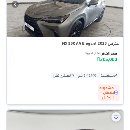
لكزس NX 350 AA Elegant 2025
سعر الكاش
(شامل الضريبة)
205,000
مستعملة
5,427 كم
ممشى قليل
مشمولة
بضمان
الوكيل