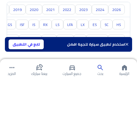
018
2019
2020
2021
2022
2023
2024
2026
GS
ISF
IS
RX
LS
LFA
LX
ES
SC
HS
تويوتا
هيونداي
كيا
نيسان
مازدا
سوزوكي
هافال
استخدم تطبيق سيارة لتجربة افضل
تابع في التطبيق
الرئيسية
بحث
جميع السيارت
بيعنا سيارتك
المزيد