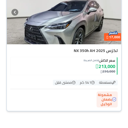
17,000
لكزس NX 350h AH 2025
سعر الكاش
(شامل الضريبة)
213,000
230,000
مستعملة
541 كم
ممشى قليل
مشمولة
بضمان
الوكيل