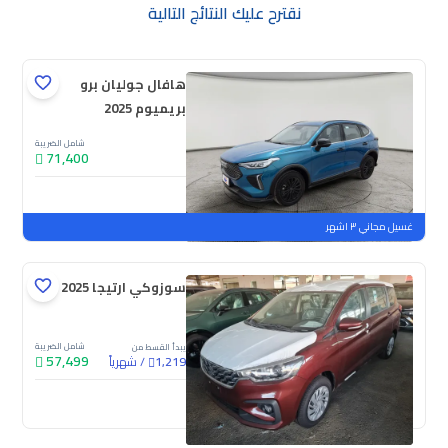
نقترح عليك النتائج التالية
هافال جوليان برو
بريميوم 2025
شامل الضريبة
71,400
جديدة
ملوحة
غسيل مجاني ٣ اشهر
سوزوكي ارتيجا GL 2025
شامل الضريبة
يبدأ القسط من
57,499
/
شهرياً
1,219
جديدة