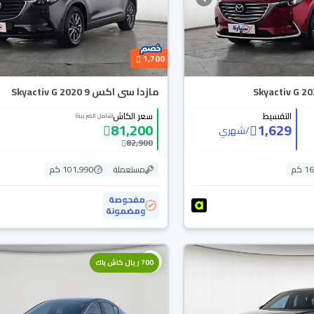
1,700
مازدا سى اكس 9 Skyactiv G 2020
التقسيط
سعر الكاش
(شامل الضريبة)
81,200
1,629
/
شهري
82,900
 كم
مستعملة
101,990 كم
مفحوصة
ومضمونة
700 ريال كاش باك