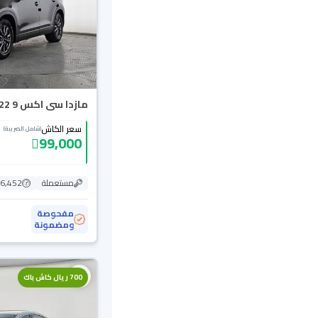
مازدا سى اكس 9 Basic 2022
سعر الكاش
(شامل الضريبة)
99,000
مستعملة
96,452 ك
مفحوصة
ومضمونة
700 ريال كاش باك