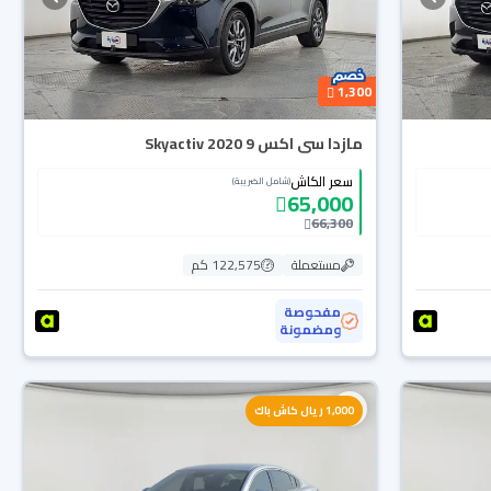
1,300
مازدا سى اكس 9 Skyactiv 2020
سعر الكاش
(شامل الضريبة)
65,000
66,300
مستعملة
122,575 كم
مفحوصة
ومضمونة
1,000 ريال كاش باك