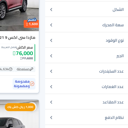
الشكل
1,600
سعة المحرك
مازدا سى اكس 9 Skyactiv G 2021
نوع الوقود
سعر الكاش
(شامل الضريبة)
76,000
الجير
77,600
مستعملة
164,634
عدد السليندرات
مفحوصة
ومضمونة
عدد الغمارات
عدد المقاعد
1,000 ريال كاش باك
نظام الدفع