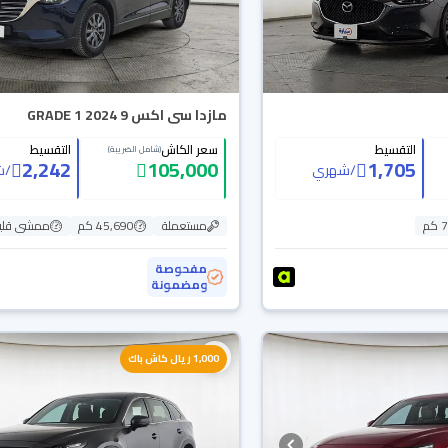
مازدا سى اكس 9 GRADE 1 2024
التقسيط
سعر الكاش
التقسيط
(شامل الضريبة)
2,242
105,000
1,705
/
شهري
/
ش
م
مستعملة
45,690 كم
ممشى قلي
مفحوصة
ومضمونة
1,000 ريال كاش باك