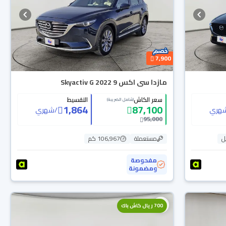
7,900
مازدا سى اكس 9 Skyactiv G 2022
سعر الكاش
التقسيط
(شامل الضريبة)
1,864
87,100
هري
/
شهري
95,000
ل
مستعملة
106,967 كم
مفحوصة
ومضمونة
700 ريال كاش باك