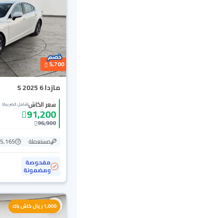
5,700
مازدا 6 S 2025
سعر الكاش
(شامل الضريبة)
91,200
96,900
مستعملة
15,165 ك
مفحوصة
ومضمونة
1,000 ريال كاش باك