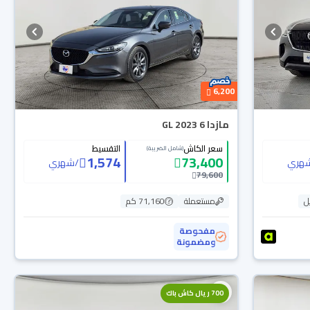
6,200
مازدا 6 GL 2023
سعر الكاش
التقسيط
(شامل الضريبة)
1,574
73,400
هري
/
شهري
79,600
ل
مستعملة
71,160 كم
مفحوصة
ومضمونة
700 ريال كاش باك