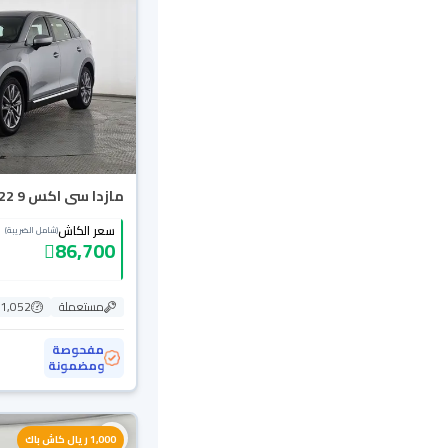
مازدا سى اكس 9 Skyactiv G 2022
سعر الكاش
(شامل الضريبة)
86,700
مستعملة
81,052 ك
مفحوصة
ومضمونة
1,000 ريال كاش باك