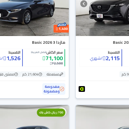
1,400
مازدا 3 Basic 2026
التقسيط
سعر الكاش
التقسيط
(شامل الضريبة)
1,526
71,100
2,115
/
شهري
/
ش
72,500
م
مستعملة
21,604 كم
ممشى قلي
مفحوصة
ومضمونة
700 ريال كاش باك