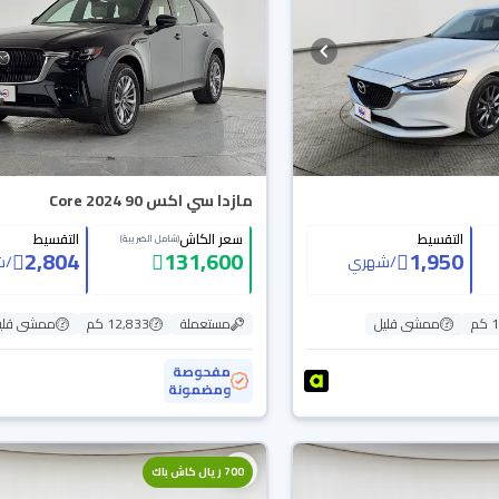
مازدا سي اكس 90 Core 2024
التقسيط
سعر الكاش
التقسيط
(شامل الضريبة)
2,804
131,600
1,950
/
شهري
/
ش
م
ممشى قليل
مستعملة
12,833 كم
ممشى قلي
مفحوصة
ومضمونة
700 ريال كاش باك