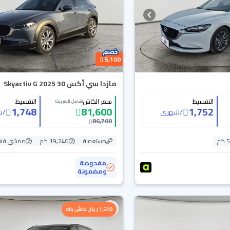
5,100
مازدا سي أكس 30 Skyactiv G 2025
التقسيط
سعر الكاش
التقسيط
(شامل الضريبة)
1,748
81,600
1,752
/
شهري
/
ش
86,700
م
مستعملة
19,240 كم
ممشى قلي
مفحوصة
ومضمونة
1,500 ريال كاش باك