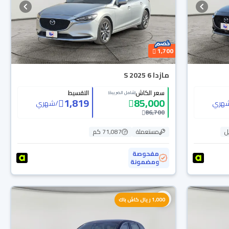
1,700
مازدا 6 S 2025
سعر الكاش
التقسيط
(شامل الضريبة)
1,819
85,000
هري
/
شهري
86,700
ل
مستعملة
71,087 كم
مفحوصة
ومضمونة
1,000 ريال كاش باك