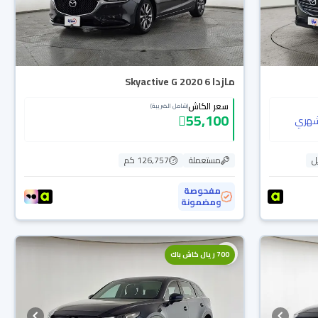
مازدا 6 Skyactive G 2020
سعر الكاش
(شامل الضريبة)
55,100
هري
ل
مستعملة
126,757 كم
مفحوصة
ومضمونة
700 ريال كاش باك