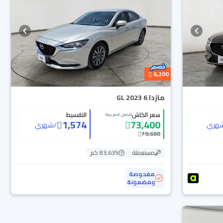
6,200
مازدا 6 GL 2023
سعر الكاش
التقسيط
(شامل الضريبة)
1,574
73,400
هري
/
شهري
79,600
مستعملة
83,635 كم
مفحوصة
ومضمونة