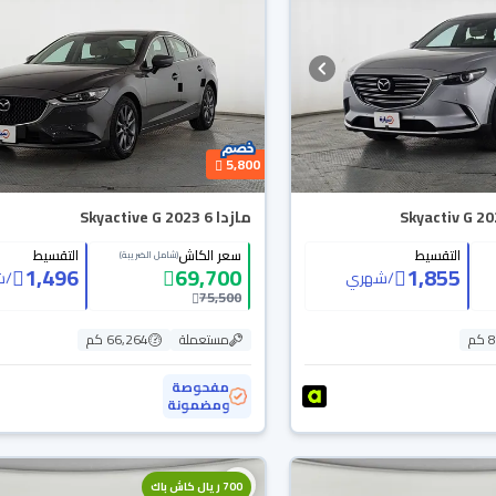
5,800
مازدا 6 Skyactive G 2023
التقسيط
سعر الكاش
التقسيط
(شامل الضريبة)
1,496
69,700
1,855
/
شهري
/
ش
75,500
م
مستعملة
66,264 كم
مفحوصة
ومضمونة
700 ريال كاش باك