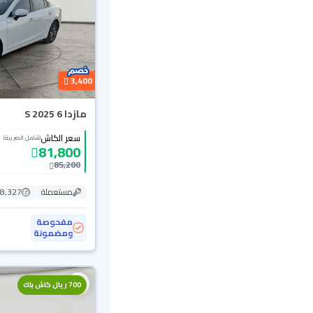
3,400
مازدا 6 S 2025
سعر الكاش
(شامل الضريبة)
81,800
85,200
مستعملة
58,327 ك
مفحوصة
ومضمونة
700 ريال كاش باك