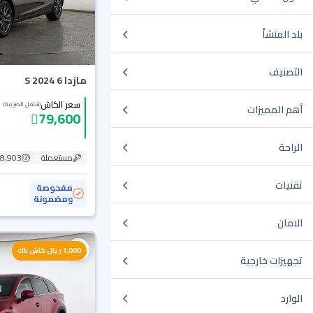
بلد المنشأ
التصنيف
مازدا 6 S 2024
سعر الكاش
(شامل الضريبة)
أهم المميزات
79,600
الراحة
مستعملة
78,903 ك
تقنيات
مفحوصة
ومضمونة
الامان
1,000 ريال كاش باك
تجهيزات خارجية
الوارد