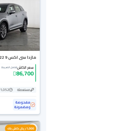
مازدا سى اكس 9 Skyactiv G 2022
سعر الكاش
(شامل الضريبة)
86,700
مستعملة
81,052 ك
مفحوصة
ومضمونة
1,000 ريال كاش باك