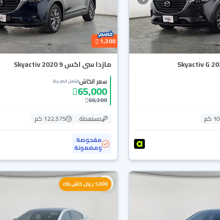
1,300
مازدا سى اكس 9 Skyactiv 2020
سعر الكاش
(شامل الضريبة)
65,000
66,300
 كم
مستعملة
122,575 كم
مفحوصة
ومضمونة
1,000 ريال كاش باك