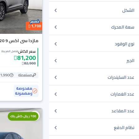
الشكل
1,700
سعة المحرك
مازدا سى اكس 9 Skyactiv G 2020
نوع الوقود
سعر الكاش
(شامل الضريبة)
81,200
الجير
82,900
مستعملة
101,990
عدد السليندرات
مفحوصة
ومضمونة
عدد الغمارات
عدد المقاعد
700 ريال كاش باك
نظام الدفع