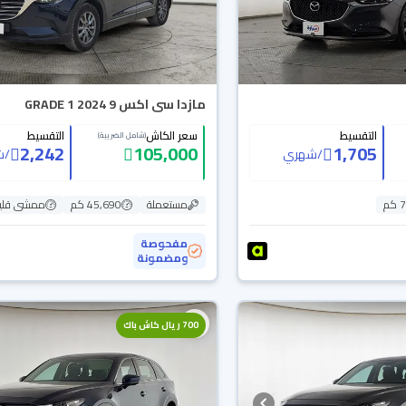
مازدا سى اكس 9 GRADE 1 2024
التقسيط
سعر الكاش
التقسيط
(شامل الضريبة)
2,242
105,000
1,705
/
شهري
/
ش
م
مستعملة
45,690 كم
ممشى قلي
مفحوصة
ومضمونة
700 ريال كاش باك