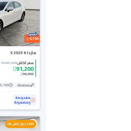
5,700
مازدا 6 S 2025
سعر الكاش
(شامل الضريبة)
91,200
96,900
مستعملة
15,165 ك
مفحوصة
ومضمونة
1,000 ريال كاش باك