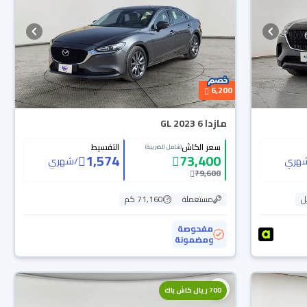
6,200
مازدا 6 GL 2023
سعر الكاش
التقسيط
(شامل الضريبة)
1,574
73,400
هري
/
شهري
79,600
ل
مستعملة
71,160 كم
مفحوصة
ومضمونة
700 ريال كاش باك