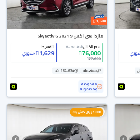
1,600
مازدا سى اكس 9 Skyactiv G 2021
سعر الكاش
التقسيط
(شامل الضريبة)
1,629
76,000
هري
/
شهري
77,600
ل
مستعملة
164,634 كم
مفحوصة
ومضمونة
1,000 ريال كاش باك