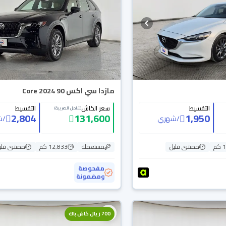
مازدا سي اكس 90 Core 2024
التقسيط
سعر الكاش
التقسيط
(شامل الضريبة)
2,804
131,600
1,950
/
شهري
/
ش
م
ممشى قليل
مستعملة
12,833 كم
ممشى قلي
مفحوصة
ومضمونة
700 ريال كاش باك