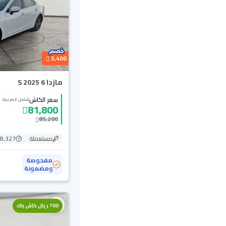
3,400
مازدا 6 S 2025
سعر الكاش
(شامل الضريبة)
81,800
85,200
مستعملة
58,327 ك
مفحوصة
ومضمونة
700 ريال كاش باك