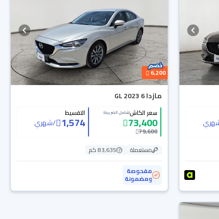
6,200
مازدا 6 GL 2023
سعر الكاش
التقسيط
(شامل الضريبة)
1,574
73,400
هري
/
شهري
79,600
مستعملة
83,635 كم
مفحوصة
ومضمونة