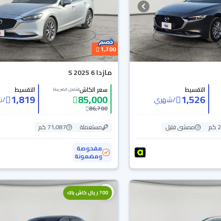
1,700
مازدا 6 S 2025
التقسيط
سعر الكاش
التقسيط
(شامل الضريبة)
1,819
85,000
1,526
/
شهري
/
ش
86,700
م
ممشى قليل
مستعملة
71,087 كم
مفحوصة
ومضمونة
700 ريال كاش باك