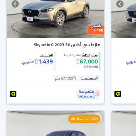
1,400
مازدا سي أكس 30 Skyactiv G 2023
سعر الكاش
التقسيط
(شامل الضريبة)
1,439
67,000
هري
/
شهري
68,400
مستعملة
67,100 كم
مفحوصة
ومضمونة
1,000 ريال كاش باك