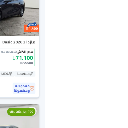
1,400
مازدا 3 Basic 2026
سعر الكاش
(شامل الضريبة)
71,100
72,500
مستعملة
21,604 ك
مفحوصة
ومضمونة
700 ريال كاش باك