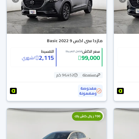
مازدا سى اكس 9 Basic 2022
سعر الكاش
التقسيط
(شامل الضريبة)
2,115
99,000
/
شهري
مستعملة
96,452 كم
مفحوصة
ومضمونة
700 ريال كاش باك