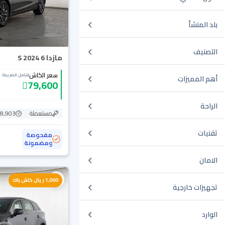
بلد المنشأ
التصنيف
مازدا 6 S 2024
سعر الكاش
(شامل الضريبة)
أهم المميزات
79,600
الراحة
مستعملة
78,903 ك
تقنيات
مفحوصة
ومضمونة
الامان
1,000 ريال كاش باك
تجهيزات خارجية
الوارد