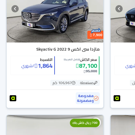
7,900
مازدا سى اكس 9 Skyactiv G 2022
سعر الكاش
التقسيط
(شامل الضريبة)
1,864
87,100
هري
/
شهري
95,000
ل
مستعملة
106,967 كم
مفحوصة
ومضمونة
700 ريال كاش باك