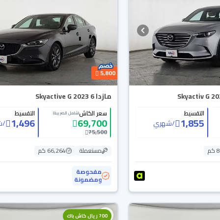
5,800
مازدا 6 Skyactive G 2023
التقسيط
سعر الكاش
التقسيط
(شامل الضريبة)
1,496
69,700
1,855
/
شهري
/
ش
75,500
م
مستعملة
66,264 كم
مفحوصة
ومضمونة
700 ريال كاش باك