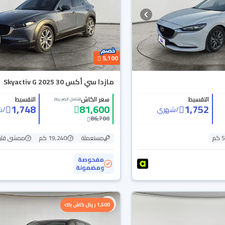
5,100
مازدا سي أكس 30 Skyactiv G 2025
التقسيط
سعر الكاش
التقسيط
(شامل الضريبة)
1,748
81,600
1,752
/
شهري
/
ش
86,700
م
مستعملة
19,240 كم
ممشى قلي
مفحوصة
ومضمونة
1,500 ريال كاش باك