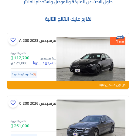
حاول البحث عن الماركة والموديل واستخدام الفلاتر
نقترح عليك النتائج التالية
مرسيدس A 200 2023
8,300
شامل الضريبة
112,700
يبدأ القسط من
/
شهرياً
121,000
2,405
مستعملة
97,387 كم
مفحوصة ومضمونة
خل اول قسطين علينا
مرسيدس C 200 2026
شامل الضريبة
261,000