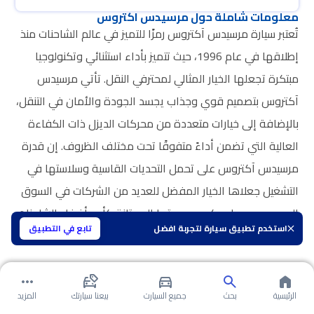
معلومات شاملة حول مرسيدس اكتروس
تُعتبر سيارة مرسيدس آكتروس رمزًا للتميز في عالم الشاحنات منذ
إطلاقها في عام 1996، حيث تتميز بأداء استثنائي وتكنولوجيا
مبتكرة تجعلها الخيار المثالي لمحترفي النقل. تأتي مرسيدس
آكتروس بتصميم قوي وجذاب يجسد الجودة والأمان في التنقل،
بالإضافة إلى خيارات متعددة من محركات الديزل ذات الكفاءة
العالية التي تضمن أداءً متفوقًا تحت مختلف الظروف. إن قدرة
مرسيدس آكتروس على تحمل التحديات القاسية وسلاستها في
التشغيل جعلاها الخيار المفضل للعديد من الشركات في السوق
السعودي، مما يعكس سمعتها الممتازة كأحد أفضل الشاحنات
استخدم تطبيق سيارة لتجربة افضل
تابع في التطبيق
في الصناعة.
الرئيسية
بحث
جميع السيارت
بيعنا سيارتك
المزيد