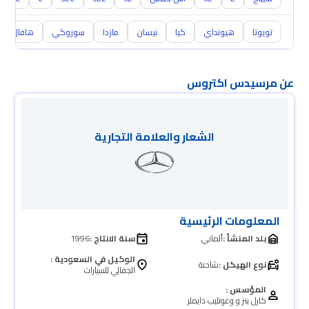
تويوتا
هيونداي
كيا
نيسان
مازدا
سوزوكي
هافال
عن مرسيدس اكتروس
الشعار والعلامة التجارية
المعلومات الرئيسية
بلد المنشأ :
ألماني
سنة الانتاج :
1996
الوكيل في السعودية :
نوع الهيكل :
شاحنة
الجفالي للسيارات
المؤسس :
كارل بنز و وغوتليب دايملر