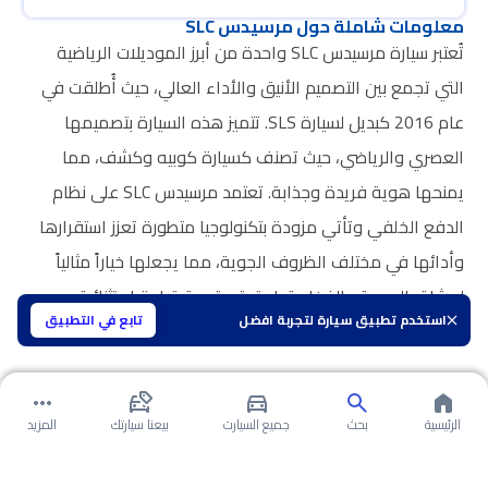
معلومات شاملة حول مرسيدس SLC
تُعتبر سيارة مرسيدس SLC واحدة من أبرز الموديلات الرياضية
التي تجمع بين التصميم الأنيق والأداء العالي، حيث أُطلقت في
عام 2016 كبديل لسيارة SLS. تتميز هذه السيارة بتصميمها
العصري والرياضي، حيث تصنف كسيارة كوبيه وكشف، مما
يمنحها هوية فريدة وجذابة. تعتمد مرسيدس SLC على نظام
الدفع الخلفي وتأتي مزودة بتكنولوجيا متطورة تعزز استقرارها
وأدائها في مختلف الظروف الجوية، مما يجعلها خياراً مثالياً
لعشاق السرعة والفخامة. استمتع بتجربة قيادة استثنائية مع
استخدم تطبيق سيارة لتجربة افضل
تابع في التطبيق
مرسيدس SLC، حيث تجمع بين المتعة والراحة في كل رحلة.
الرئيسية
بحث
جميع السيارت
بيعنا سيارتك
المزيد