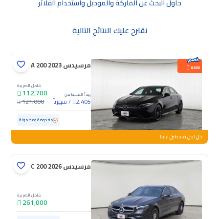
حاول البحث عن الماركة والموديل واستخدام الفلاتر
نقترح عليك النتائج التالية
مرسيدس A 200 2023
8,300
شامل الضريبة
112,700
يبدأ القسط من
/
شهرياً
121,000
2,405
مستعملة
97,387 كم
مفحوصة ومضمونة
خل اول قسطين علينا
مرسيدس C 200 2026
شامل الضريبة
261,000