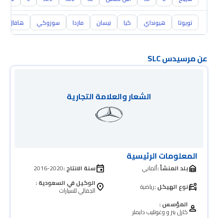
تويوتا
هيونداي
كيا
نيسان
مازدا
سوزوكي
هافال
عن مرسيدس SLC
الشعار والعلامة التجارية
المعلومات الرئيسية
بلد المنشأ :
ألماني
سنة الانتاج :
2016-2020
الوكيل في السعودية :
نوع الهيكل :
رياضية
الجفالي للسيارات
المؤسس :
كارل بنز و وغوتليب دايملر