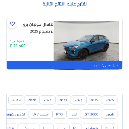
نقترح عليك النتائج التالية
هافال جوليان برو
بريميوم 2025
شامل الضريبة
71,400
جديدة
ملوحة
غسيل مجاني ٣ اشهر
018
2019
2020
2021
2023
2024
2025
2026
باجيرو
GT 3000
اسبير
FTO
اكسبو LRV
اكلبس كروس
تويوتا
هيونداي
كيا
نيسان
مازدا
سوزوكي
هافال