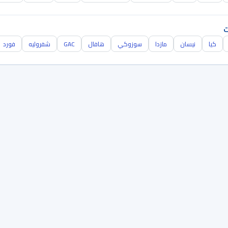
ت
كيا
نيسان
مازدا
سوزوكي
هافال
GAC
شفروليه
فورد