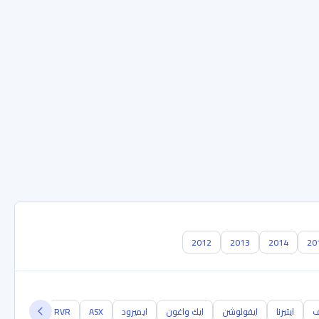
2012
2013
2014
20
ف
ايتيرنا
ايفولوشن
ايك واغون
ايميرود
ASX
RVR
اوتلاندر