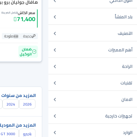
اللون الداخلي
هافال جوليان برو بريم
سعر الكاش
(شامل الضريبة)
بلد المنشأ
71,400
التصنيف
جديدة
ملوحة
ضمان
أهم المميزات
الوكيل
الراحة
تقنيات
المزيد من سنوات 
الامان
2024
2026
تجهيزات خارجية
المزيد من الموديل
الوارد
باجيرو
GT 3000