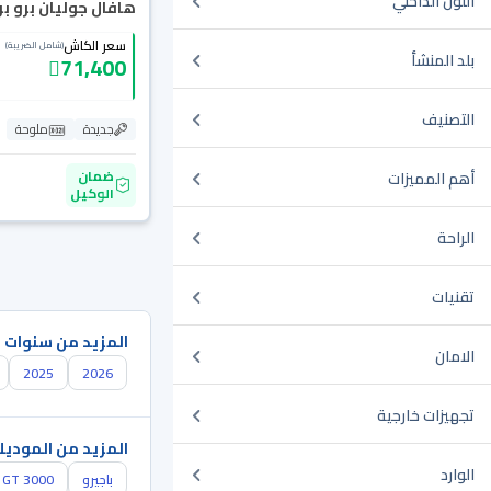
اللون الداخلي
هافال جوليان برو بريم
سعر الكاش
(شامل الضريبة)
بلد المنشأ
71,400
التصنيف
جديدة
ملوحة
ضمان
أهم المميزات
الوكيل
الراحة
تقنيات
المزيد من سنوات 
الامان
2025
2026
تجهيزات خارجية
المزيد من الموديل
الوارد
باجيرو
GT 3000