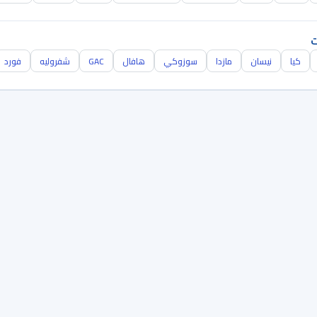
ت
كيا
نيسان
مازدا
سوزوكي
هافال
GAC
شفروليه
فورد