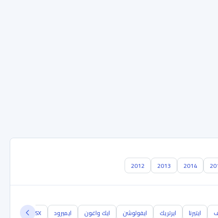
2012
2013
2014
20
ف
ايتيرنا
ايرتريك
ايفولوشن
ايك واغون
ايميرود
ASX
RVR