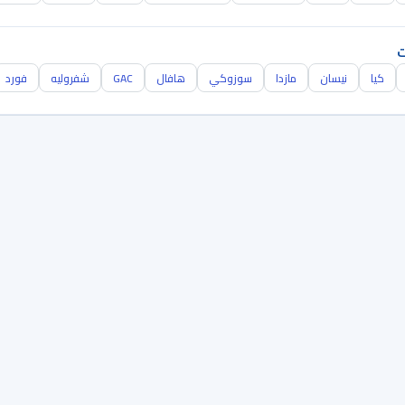
ت
كيا
نيسان
مازدا
سوزوكي
هافال
GAC
شفروليه
فورد