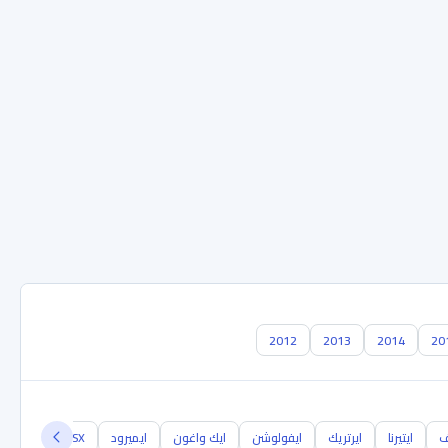
2012
2013
2014
20
ف
ايتيرنا
ايرتريك
ايفولوشن
ايك واغون
ايميرود
ASX
RVR