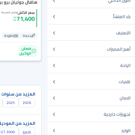
اللون الداخلي
هافال جوليان برو بريم
سعر الكاش
(شامل الضريبة)
بلد المنشأ
71,400
التصنيف
جديدة
ملوحة
ضمان
أهم المميزات
الوكيل
الراحة
تقنيات
المزيد من سنوات 
الامان
2025
2026
تجهيزات خارجية
المزيد من الموديل
الوارد
باجيرو
GT 3000