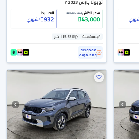
تويوتا يارس Y 2023
سعر الكاش
التقسيط
(شامل الضريبة)
932
43,000
هري
/
شهري
مستعملة
115,636 كم
مفحوصة
ومضمونة