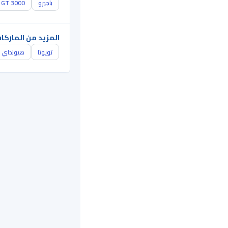
باجيرو
GT 3000
المزيد من الماركا
تويوتا
هيونداي