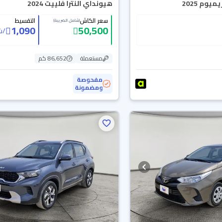
يوم 2025
هيونداي النترا فلييت 2024
سعر الكاش
التقسيط
(شامل الضريبة)
1,090
50,500
/
ش
مستعملة
86,652 كم
مفحوصة
ومضمونة