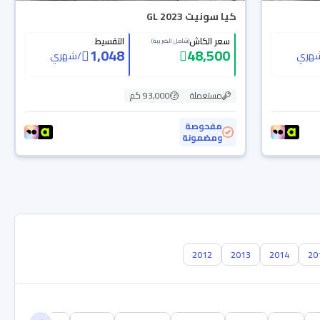
كيا سونيت GL 2023
سعر الكاش
التقسيط
(شامل الضريبة)
1,048
48,500
هري
/
شهري
مستعملة
93,000 كم
مفحوصة
ومضمونة
2012
2013
2014
20