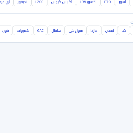
اسبير
FTO
اكسبو LRV
اكلبس كروس
L200
انديفور
اي مي
ت
كيا
نيسان
مازدا
سوزوكي
هافال
GAC
شفروليه
فورد