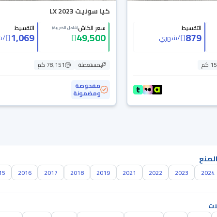
كيا سونيت LX 2023
التقسيط
سعر الكاش
التقسيط
(شامل الضريبة)
1,069
49,500
879
/
شهري
/
ش
 كم
مستعملة
78,151 كم
مفحوصة
ومضمونة
الصنع
15
2016
2017
2018
2019
2021
2022
2023
2024
ات