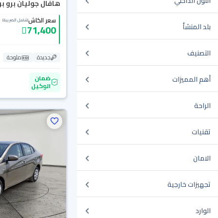
اللون الداخلي
هافال جوليان برو بريم
سعر الكاش
(شامل الضريبة)
بلد المنشأ
71,400
التصنيف
جديدة
ملوحة
ضمان
أهم المميزات
الوكيل
الراحة
تقنيات
الامان
تجهيزات خارجية
الوارد