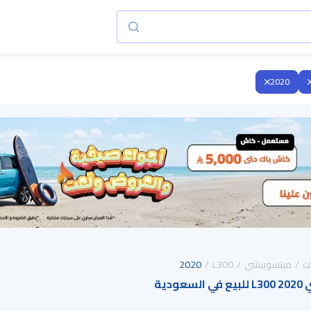
2020
ت
ميتسوبيشي
L300
2020
دية