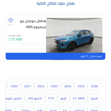
نقترح عليك النتائج التالية
هافال جوليان برو
بريميوم 2025
شامل الضريبة
71,400
جديدة
ملوحة
غسيل مجاني ٣ اشهر
018
2020
2021
2022
2023
2024
2025
2026
باجيرو
GT 3000
اسبير
FTO
اكسبو LRV
اكلبس كروس
تويوتا
هيونداي
كيا
نيسان
مازدا
سوزوكي
هافال