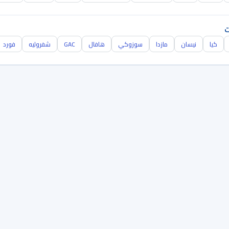
ت
كيا
نيسان
مازدا
سوزوكي
هافال
GAC
شفروليه
فورد