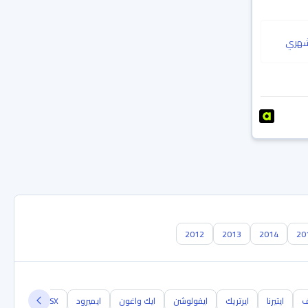
هري
2012
2013
2014
20
ف
ايتيرنا
ايرتريك
ايفولوشن
ايك واغون
ايميرود
ASX
RVR