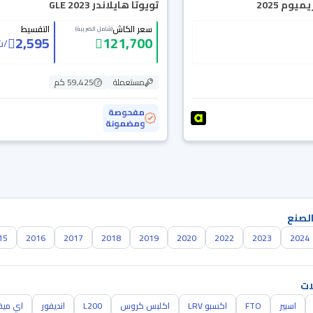
يوم 2025
تويوتا هايلاندر GLE 2023
سعر الكاش
التقسيط
(شامل الضريبة)
2,595
121,700
/
ش
مستعملة
59,425 كم
مفحوصة
ومضمونة
الصنع
15
2016
2017
2018
2019
2020
2022
2023
2024
ات
اسبير
FTO
اكسبو LRV
اكلبس كروس
L200
انديفور
اي مي