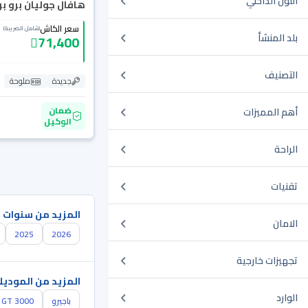
اللون الداخلي
هافال جوليان برو بريم
سعر الكاش
(شامل الضريبة)
بلد المنشأ
71,400
التصنيف
جديدة
ملوحة
ضمان
أهم المميزات
الوكيل
الراحة
تقنيات
المزيد من سنوات 
الامان
2025
2026
تجهيزات خارجية
المزيد من الموديل
الوارد
باجيرو
GT 3000