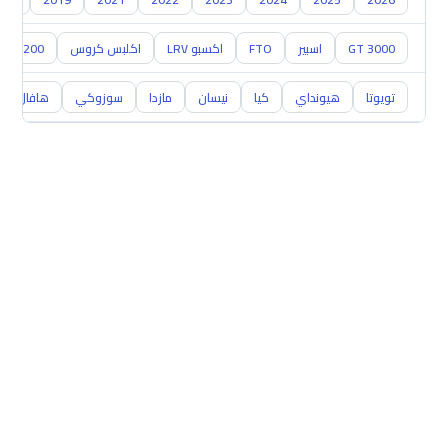
GT 3000
اسبير
FTO
اكسبو LRV
اكلبس كروس
L200
تويوتا
هيونداي
كيا
نيسان
مازدا
سوزوكي
هافال