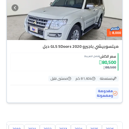
8,000
ميتسوبيشي باجيرو GLS 5Doors 2020 دبل
سعر الكاش
(شامل الضريبة)
80,500
88,500
مستعملة
81,604 كم
ممشى قليل
مفحوصة
ومضمونة
018
2019
2021
2022
2023
2024
2025
2026