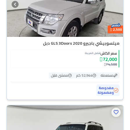
2,500
ميتسوبيشي باجيرو GLS 3Doors 2020 دبل
سعر الكاش
(شامل الضريبة)
72,000
74,500
مستعملة
52,944 كم
ممشى قليل
مفحوصة
ومضمونة
محجوزة