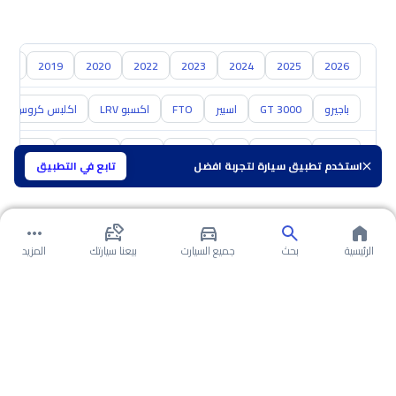
018
2019
2020
2022
2023
2024
2025
2026
باجيرو
GT 3000
اسبير
FTO
اكسبو LRV
اكلبس كروس
تويوتا
هيونداي
كيا
نيسان
مازدا
سوزوكي
هافال
استخدم تطبيق سيارة لتجربة افضل
تابع في التطبيق
الرئيسية
بحث
جميع السيارت
بيعنا سيارتك
المزيد