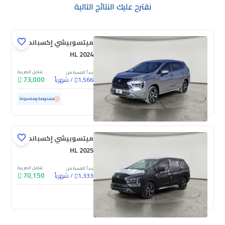
نقترح عليك النتائج التالية
ميتسوبيشي إكسباندر
HL 2024
شامل الضريبة
يبدأ القسط من
73,000
/
شهرياً
1,566
مستعملة
3,897 كم
ممشى قليل
مفحوصة ومضمونة
ميتسوبيشي إكسباندر
HL 2025
شامل الضريبة
يبدأ القسط من
70,150
/
شهرياً
1,333
جديدة