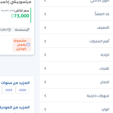
اللون الداخلي
ميتسوبيشي إكسباندر 024
سعر الكاش
(شامل الضريبة)
بلد المنشأ
73,000
التصنيف
مستعملة
3,897 كم
مشمولة
أهم المميزات
بضمان
الوكيل
الراحة
تقنيات
الامان
المزيد من سنوات 
2025
2026
تجهيزات خارجية
المزيد من الموديل
الوارد