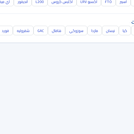
اسبير
FTO
اكسبو LRV
اكلبس كروس
L200
انديفور
اي مي
ت
كيا
نيسان
مازدا
سوزوكي
هافال
GAC
شفروليه
فورد