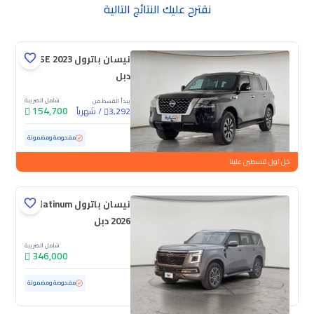
نقترح عليك النتائج التالية
نيسان باترول SE 2023
دبل
شامل الضريبة
يبدأ القسط من
154,700
/
شهرياً
3,292
مستعملة
158,443 كم
مفحوصة ومضمونة
خل اول قسطين علينا
نيسان باترول Platinum
2026 دبل
شامل الضريبة
346,000
مستعملة
6,310 كم
ممشى قليل
مفحوصة ومضمونة