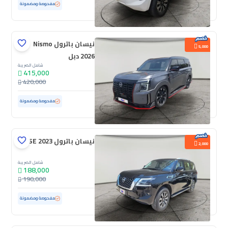
مستعملة
52,930 كم
مفحوصة ومضمونة
نيسان باترول Nismo
5,000
2026 دبل
شامل الضريبة
415,000
420,000
مستعملة
8,011 كم
ممشى قليل
مفحوصة ومضمونة
نيسان باترول SE 2023
2,000
شامل الضريبة
188,000
190,000
مستعملة
41,876 كم
ممشى قليل
مفحوصة ومضمونة