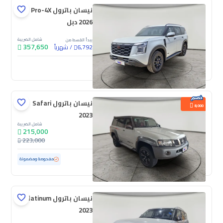
نيسان باترول Pro-4X
2026 دبل
شامل الضريبة
يبدأ القسط من
357,650
/
شهرياً
6,792
جديدة
نيسان باترول Safari
8,000
2023
شامل الضريبة
215,000
223,000
مستعملة
52,051 كم
مفحوصة ومضمونة
نيسان باترول Platinum
2023