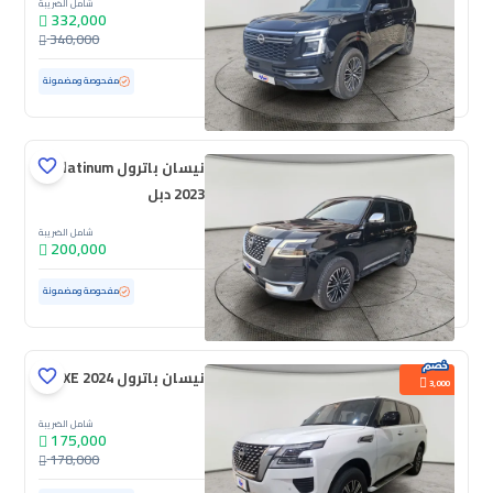
شامل الضريبة
332,000
340,000
مستعملة
13,678 كم
ممشى قليل
مفحوصة ومضمونة
نيسان باترول Platinum
2023 دبل
شامل الضريبة
200,000
مستعملة
72,283 كم
مفحوصة ومضمونة
نيسان باترول XE 2024
3,000
شامل الضريبة
175,000
178,000