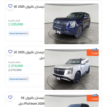
نيسان باترول XE 2025
شامل الضريبة
235,000
مستعملة
923 كم
ممشى قليل
مفحوصة ومضمونة
نيسان باترول SE 2025
5,000
دبل
شامل الضريبة
210,000
215,000
مستعملة
130,578 كم
مفحوصة ومضمونة
نيسان باترول SE
8,000
Platinum 2026 دبل