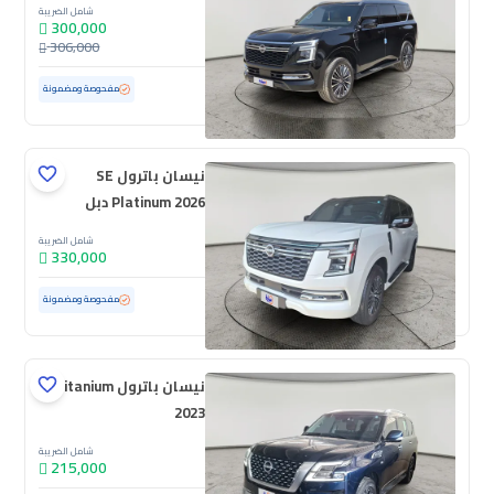
شامل الضريبة
300,000
306,000
مستعملة
11,810 كم
ممشى قليل
مفحوصة ومضمونة
نيسان باترول SE
Platinum 2026 دبل
شامل الضريبة
330,000
مستعملة
11,943 كم
ممشى قليل
مفحوصة ومضمونة
نيسان باترول Titanium
2023
شامل الضريبة
215,000