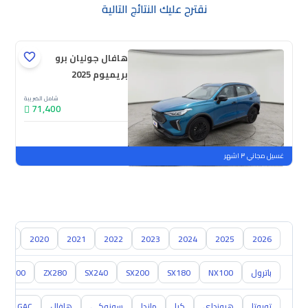
نقترح عليك النتائج التالية
هافال جوليان برو
بريميوم 2025
شامل الضريبة
71,400
جديدة
ملوحة
غسيل مجاني ٣ اشهر
019
2020
2021
2022
2023
2024
2025
2026
باترول
NX100
SX180
SX200
SX240
ZX280
ZX300
تويوتا
هيونداي
كيا
مازدا
سوزوكي
هافال
GAC