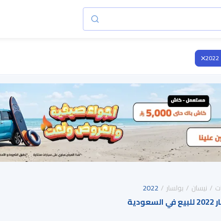
2022
ت
نيسان
بولسار
2022
دية