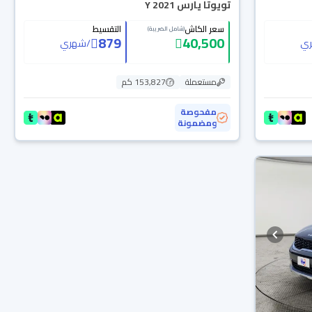
تويوتا يارس Y 2021
سعر الكاش
التقسيط
(شامل الضريبة)
879
40,500
ي
/
شهري
مستعملة
153,827 كم
مفحوصة
ومضمونة