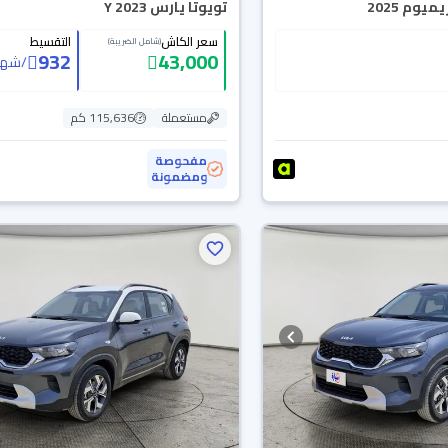
يوم 2025
تويوتا يارس Y 2023
سعر الكاش
التقسيط
(شامل الضريبة)
932
43,000
/
شهر
مستعملة
115,636 كم
مفحوصة
ومضمونة