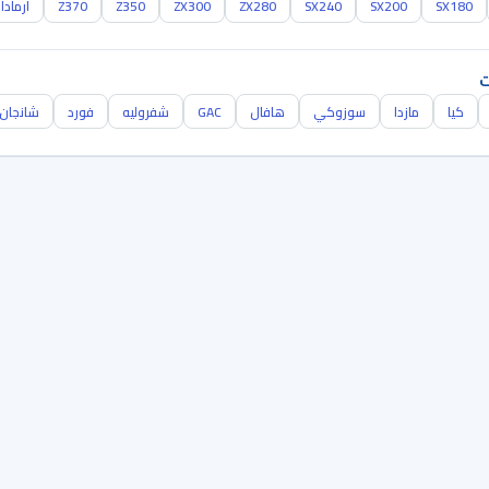
SX180
SX200
SX240
ZX280
ZX300
Z350
Z370
ارمادا
ت
كيا
مازدا
سوزوكي
هافال
GAC
شفروليه
فورد
شانجان