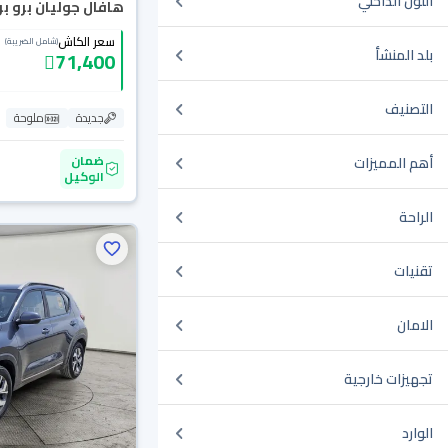
اللون الداخلي
هافال جوليان برو بريم
سعر الكاش
(شامل الضريبة)
بلد المنشأ
71,400
التصنيف
جديدة
ملوحة
ضمان
أهم المميزات
الوكيل
الراحة
تقنيات
الامان
تجهيزات خارجية
الوارد