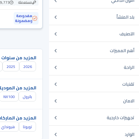
اللون الداخلي
مستعملة
109,773
مفحوصة
بلد المنشأ
ومضمونة
التصنيف
أهم المميزات
المزيد من سنوات 
2025
2026
الراحة
تقنيات
المزيد من الموديل
باترول
NX100
الامان
تجهيزات خارجية
المزيد من الماركا
تويوتا
هيونداي
الوارد