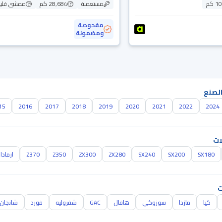
 كم
مستعملة
28,684 كم
ممشى قلي
مفحوصة
ومضمونة
الصنع
15
2016
2017
2018
2019
2020
2021
2022
2024
ات
SX180
SX200
SX240
ZX280
ZX300
Z350
Z370
ارمادا
ت
كيا
مازدا
سوزوكي
هافال
GAC
شفروليه
فورد
شانجان