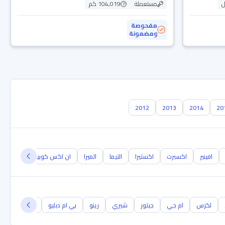
ل
مستعملة
104,019 كم
مفحوصة
ومضمونة
2012
2013
2014
20
افينير
اكسبرت
اكستيرا
التيما
الميرا
ان اكس كوبيه
NB300
لكزس
ام جي
جيتور
شيري
رينو
بي ام دبليو
جيلي
مرس