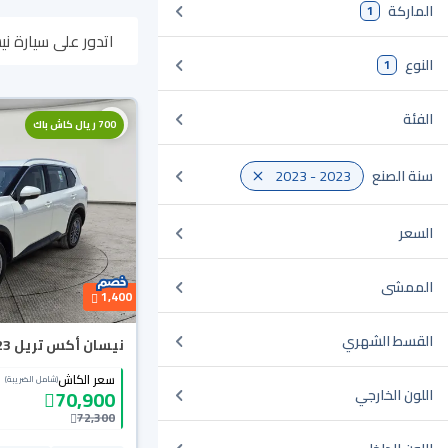
الماركة
1
اتدور على سيارة نيسان أكس تريل 2023 مستعملة أو جديدة في السعودية؟
النوع
1
أونلاين، وبتوصلك ل
الفئة
700 ريال كاش باك
سنة الصنع
2023 - 2023
السعر
الممشى
1,400
القسط الشهري
نيسان أكس تريل S 5 Seats 2023
سعر الكاش
(شامل الضريبة)
70,900
اللون الخارجي
72,300