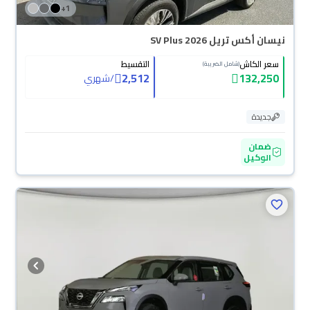
+
1
نيسان أكس تريل SV Plus 2026
سعر الكاش
التقسيط
(شامل الضريبة)
2,512
132,250
/
شهري
جديدة
ضمان
الوكيل