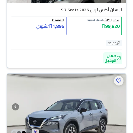
نيسان أكس تريل S 7 Seats 2026
سعر الكاش
التقسيط
(شامل الضريبة)
1,896
99,820
/
شهري
جديدة
ضمان
الوكيل
+
1