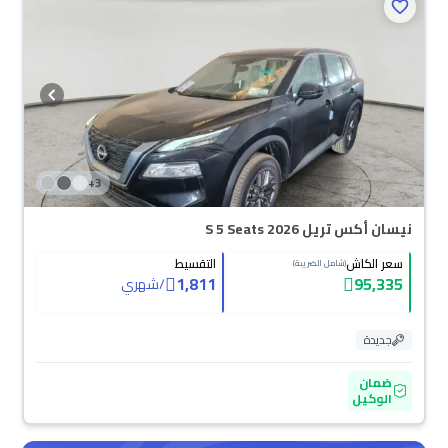
+
3
نيسان أكس تريل S 5 Seats 2026
سعر الكاش
التقسيط
(شامل الضريبة)
1,811
95,335
/
شهري
جديدة
ضمان
الوكيل