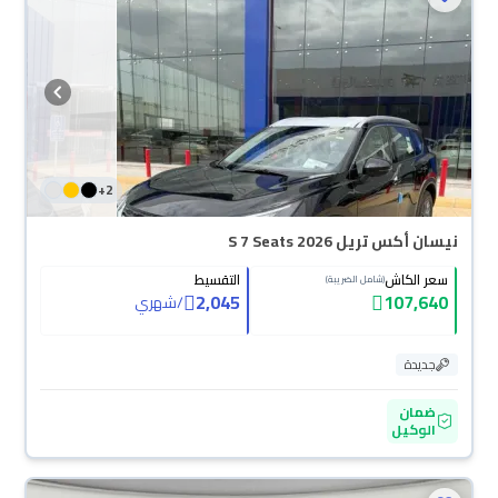
+
2
نيسان أكس تريل S 7 Seats 2026
سعر الكاش
التقسيط
(شامل الضريبة)
2,045
107,640
/
شهري
جديدة
ضمان
الوكيل