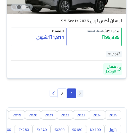
+
3
نيسان أكس تريل S 5 Seats 2026
سعر الكاش
التقسيط
(شامل الضريبة)
1,811
95,335
/
شهري
جديدة
ضمان
الوكيل
2
1
018
2019
2020
2021
2022
2023
2024
2025
باترول
NX100
SX180
SX200
SX240
ZX280
ZX300