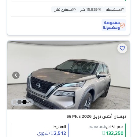
مستعملة
15,829 كم
ممشى قليل
مفحوصة
ومضمونة
+
1
نيسان أكس تريل SV Plus 2026
سعر الكاش
التقسيط
(شامل الضريبة)
2,512
132,250
/
شهري