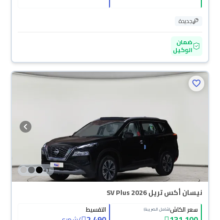
جديدة
ضمان
الوكيل
+
1
نيسان أكس تريل SV Plus 2026
سعر الكاش
التقسيط
(شامل الضريبة)
2,490
131,100
/
شهري