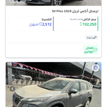
نيسان أكس تريل SV Plus 2026
سعر الكاش
التقسيط
(شامل الضريبة)
2,512
132,250
/
شهري
جديدة
ضمان
الوكيل