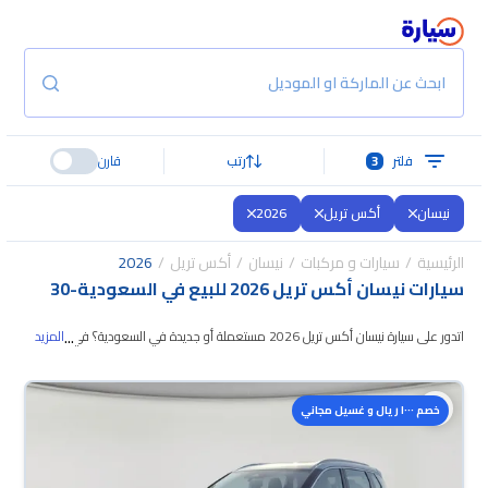
ابحث عن الماركة او الموديل
فلتر
3
رتب
قارن
نيسان
أكس تريل
2026
الرئيسية
سيارات و مركبات
نيسان
أكس تريل
2026
سيارات نيسان أكس تريل 2026 للبيع في السعودية
-
30
...
اتدور على سيارة نيسان أكس تريل 2026 مستعملة أو جديدة في السعودية؟ في
المزيد
موقع سيارة بنوفر لك كل الخيارات، تقدر تتصفح الموديلات
وتختار اللي يناسبك. جميع
سيارات نيسان أكس تريل 2026 المستعملة مضمونة ومفحوصة بأكثر من 200
خصم ١٠٠٠ ريال و غسيل مجاني
نقطة وتقدر تجربها لمدة 10 أيام، وإن ما ناسبتك لأي سبب تقدر تسترجع كامل المبلغ
خلال 10 أيام بكل سهولة. والسيارات الجديدة مضمونة بضمان الوكالة، تقدر تشتريها
كاش أو تقسيط، وتحجزها أونلاين، وبتوصلك لين باب بيتك.