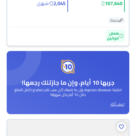
2,045
107,640
/
شهري
جديدة
ضمان
الوكيل
جربها 10 أيام، وإن ما جازتلك رجعها!
اشترها مستعملة مضمونة وإن ما ناسبتك لأي سبب تقدر تسترجع كامل المبلغ
خلال 10 أيام بكل سهولة!
اعرف أكثر