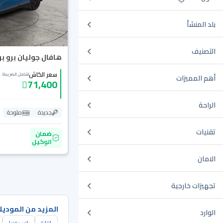
بلد المنشأ
التصنيف
هافال جوليان برو بريم
سعر الكاش
(شامل الضريبة)
أهم المميزات
71,400
الراحة
جديدة
ملوحة
تقنيات
ضمان
الوكيل
الامان
تجهيزات خارجية
المزيد من الموديل
الوارد