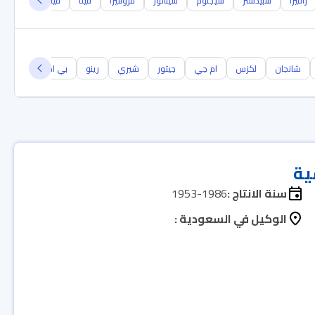
زافيرا
سبيدستر
سيجنوم
سيناتور
فرونتيرا
فيتا
فيفارو
فيكترا
شانجان
لكزس
ام جي
جيتور
شيري
رينو
بي ام دبليو
جيل
ية
سنة الانتاج :
1953-1986
الوكيل في السعودية :