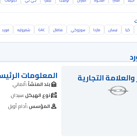
أجيلا
أسترا
أسكونا
أميرال
أوميجا
تيغرا
جي تي
دبلومات
ت
كيا
نيسان
مازدا
سوزوكي
هافال
GAC
شفروليه
فورد
رد
المعلومات الرئيس
والعلامة التجارية
بلد المنشأ :
ألماني
نوع الهيكل :
سيدان
المؤسس :
أدام أوبل