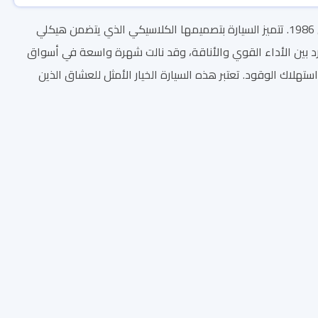
تعد أوبل ريكورد من أبرز رموز صناعة السيارات الألمانية، حيث بدأ إنتاجها عام 1953 واستمر حتى 1986. تتميز السيارة بتصميمها الكلاسيكي الذي يتضمن هيكلي
ورد بين الأداء القوي والأناقة، وقد نالت شهرة واسعة في أسواق
هلاك الوقود. تعتبر هذه السيارة الخيار الأمثل للعشاق الذين