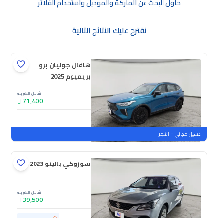
حاول البحث عن الماركة والموديل واستخدام الفلاتر
نقترح عليك النتائج التالية
هافال جوليان برو
بريميوم 2025
شامل الضريبة
71,400
جديدة
ملوحة
غسيل مجاني ٣ اشهر
سوزوكي بالينو GL 2023
شامل الضريبة
39,500