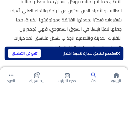
الأنظار، كما أنها متاحة بهيكل سيدان مما يجعلها مثالية
للعائلات والأفراد الذين يبحثون عن الراحة والأداء العالي. تُعرف
شيفروليه فيكترا بجودتها الفائقة وموثوقيتها الكبيرة، مما
جعلها لاعبًا رئيسيًا في السوق السعودي، فهي تجمع بين
التقنيات الحديثة والتصميم الجذاب بشكل متناسق. تعد خيارات
هذه السيارة مناسبة لمتطلبات الحياة اليومية، مع توفير تجربة
استخدم تطبيق سيارة لتجربة افضل
تابع في التطبيق
قيادة مريحة وموثوقة.
الرئيسية
بحث
جميع السيارت
بيعنا سيارتك
المزيد