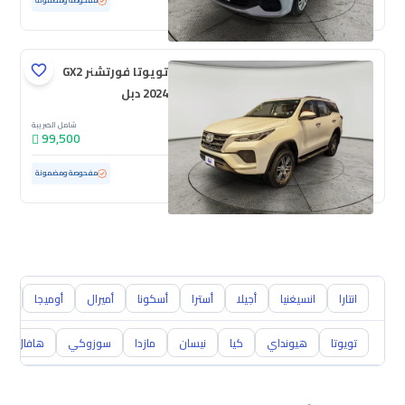
مستعملة
69,181 كم
مفحوصة ومضمونة
تويوتا فورتشنر GX2
2024 دبل
شامل الضريبة
99,500
مستعملة
47,714 كم
ممشى قليل
مفحوصة ومضمونة
انتارا
انسيغنيا
أجيلا
أسترا
أسكونا
أميرال
أوميجا
تيغ
تويوتا
هيونداي
كيا
نيسان
مازدا
سوزوكي
هافال