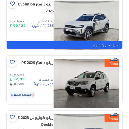
رينو داستر Evolution
2026
شامل الضريبة
يبدأ القسط من
66,125
/
شهرياً
1,256
جديدة
غسيل مجاني ٣ اشهر
رينو داستر PE 2023
3,800
شامل الضريبة
32,700
يبدأ القسط من
/
شهرياً
36,500
714
مستعملة
122,708 كم
مفحوصة ومضمونة
رينو كوليوس SE 2023
12,600
Double