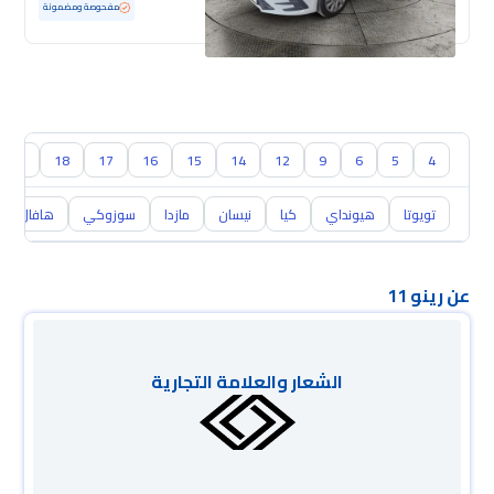
مستعملة
100 كم
ممشى قليل
مفحوصة ومضمونة
19
18
17
16
15
14
12
9
6
5
4
تويوتا
هيونداي
كيا
نيسان
مازدا
سوزوكي
هافال
عن رينو 11
الشعار والعلامة التجارية