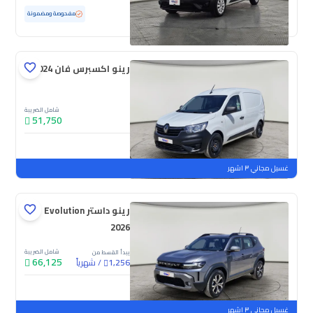
مستعملة
65,738 كم
مفحوصة ومضمونة
رينو اكسبرس فان 2024
شامل الضريبة
51,750
جديدة
غسيل مجاني ٣ اشهر
رينو داستر Evolution
2026
شامل الضريبة
يبدأ القسط من
66,125
/
شهرياً
1,256
جديدة
غسيل مجاني ٣ اشهر