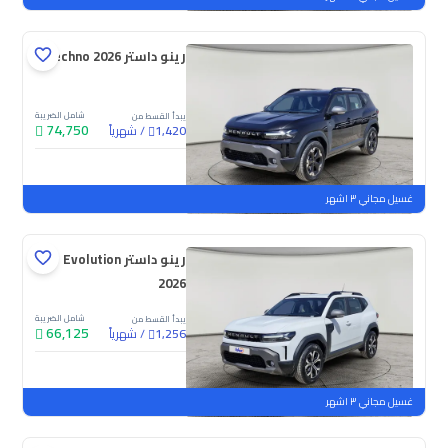
رينو داستر Techno 2026
شامل الضريبة
يبدأ القسط من
74,750
/
شهرياً
1,420
جديدة
غسيل مجاني ٣ اشهر
رينو داستر Evolution
2026
شامل الضريبة
يبدأ القسط من
66,125
/
شهرياً
1,256
جديدة
غسيل مجاني ٣ اشهر