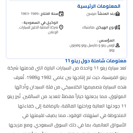
المعلومات الرئيسية
بلد المنشأ :
فرنسي
سنة الانتاج :
1983-1989
الوكيل في السعودية :
نوع الهيكل :
هاتشباك
شركة أفضلية الخليج للسيارات,
الوعلان
المؤسس :
لويس رينو و مارسيل رونو وفيرنون
رونو
معلومات شاملة حول رينو 11
تعد سيارة رينو 11 واحدة من السيارات البارزة التي قدمتها شركة
رينو الفرنسية، حيث تم إنتاجها بين عامي 1982 و1989. تُعرف
هذه السيارة بتصميمها الكلاسيكي من فئة السيدان وأدائها
الموثوق، مما يجعلها خياراً مفضلاً للعديد من السائقين. تُبرز رينو
11 جودتها العالية وراحتها الفائقة، بالإضافة إلى كفاءتها
الملحوظة في استهلاك الوقود، مما يضيف لقيمتها في
الأسواق العالمية، بما في ذلك السوق السعودي. ومع مزيجها