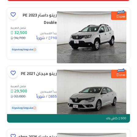
رينو داستر PE 2023
2,200
Double
شامل الضريبة
32,500
يبدأ القسط من
/
شهرياً
34,700
710
مستعملة
117,854 كم
مفحوصة ومضمونة
رينو ميجان PE 2021
2,100
شامل الضريبة
29,900
يبدأ القسط من
/
شهرياً
32,000
655
مستعملة
152,922 كم
مفحوصة ومضمونة
500
كاش باك
رينو داستر Techno 2026