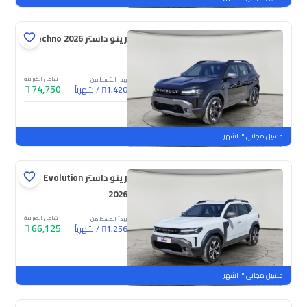
رينو داستر Techno 2026
شامل الضريبة
يبدأ القسط من
74,750
/
شهرياً
1,420
جديدة
غسيل مجاني ٣ اشهر
رينو داستر Evolution
2026
شامل الضريبة
يبدأ القسط من
66,125
/
شهرياً
1,256
جديدة
غسيل مجاني ٣ اشهر