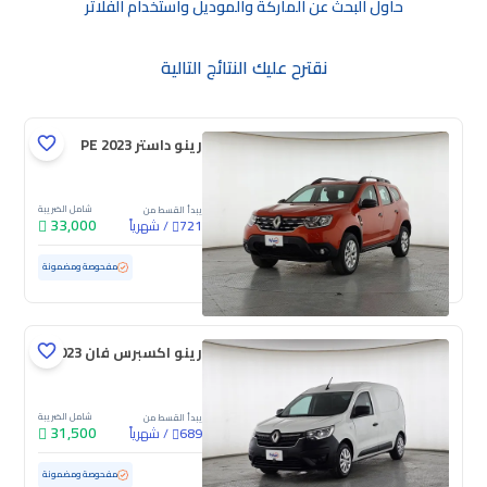
حاول البحث عن الماركة والموديل واستخدام الفلاتر
نقترح عليك النتائج التالية
رينو داستر PE 2023
شامل الضريبة
يبدأ القسط من
33,000
/
شهرياً
721
مستعملة
121,881 كم
مفحوصة ومضمونة
رينو اكسبرس فان 2023
شامل الضريبة
يبدأ القسط من
31,500
/
شهرياً
689
مستعملة
146,839 كم
مفحوصة ومضمونة