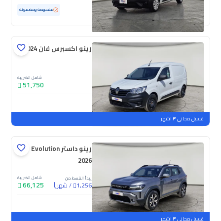
مستعملة
65,738 كم
مفحوصة ومضمونة
رينو اكسبرس فان 2024
شامل الضريبة
51,750
جديدة
غسيل مجاني ٣ اشهر
رينو داستر Evolution
2026
شامل الضريبة
يبدأ القسط من
66,125
/
شهرياً
1,256
جديدة
غسيل مجاني ٣ اشهر