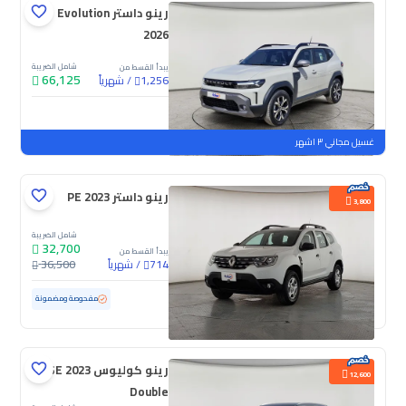
رينو داستر Evolution
2026
شامل الضريبة
يبدأ القسط من
66,125
/
شهرياً
1,256
جديدة
غسيل مجاني ٣ اشهر
رينو داستر PE 2023
3,800
شامل الضريبة
32,700
يبدأ القسط من
/
شهرياً
36,500
714
مستعملة
122,708 كم
مفحوصة ومضمونة
رينو كوليوس SE 2023
12,600
Double