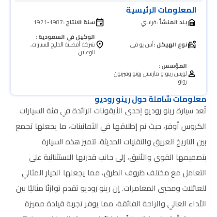
المعلومات الرئيسية
بلد المنشأ :
فرنسي
سنة الانتاج :
1971-1987
الوكيل في السعودية :
نوع الهيكل :
أس يو في
شركة أفضلية الخليج للسيارات,
الوعلان
المؤسس :
لويس رينو و مارسيل رونو وفيرنون
رونو
معلومات شاملة حول رينو روديو
تُعد سيارة رينو روديو إحدى الأيقونات الرائدة في فئة السيارات
الكروس أوفر، حيث تم إطلاقها في الثمانينات، ما يجعلها تجمع
بين التاريخ العريق والتقنيات الحديثة. تتميز هذه السيارة
بتصميمها القوي والأنيق، إلى جانب قدرتها الاستثنائية على
التعامل مع مختلف ظروف الطرق، مما يجعلها الخيار المثالي
للعائلات ومحبي المغامرات. إن رينو روديو تقدم توازنًا مثاليًا بين
الأداء العالي والراحة الفائقة، مما يوفر تجربة قيادة مميزة