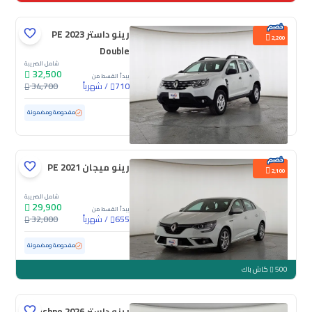
رينو داستر PE 2023
2,200
Double
شامل الضريبة
32,500
يبدأ القسط من
/
شهرياً
34,700
710
مستعملة
117,854 كم
مفحوصة ومضمونة
رينو ميجان PE 2021
2,100
شامل الضريبة
29,900
يبدأ القسط من
/
شهرياً
32,000
655
مستعملة
152,922 كم
مفحوصة ومضمونة
500
كاش باك
رينو داستر Techno 2026