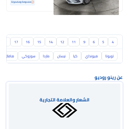
مستعملة
100 كم
ممشى قليل
مفحوصة ومضمونة
18
17
16
15
14
12
11
9
6
5
4
تويوتا
هيونداي
كيا
نيسان
مازدا
سوزوكي
هافال
عن رينو روديو
الشعار والعلامة التجارية