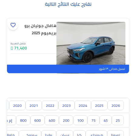
نقترح عليك النتائج التالية
هافال جوليان برو
بريميوم 2025
شامل الضريبة
71,400
جديدة
ملوحة
غسيل مجاني ٣ اشهر
019
2020
2021
2022
2023
2024
2025
2026
25
45
75
100
200
400
600
800
إم جي ا
تويوتا
هيونداي
كيا
نيسان
مازدا
سوزوكي
هافال