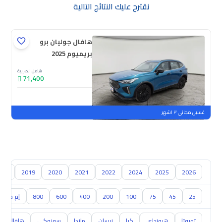
نقترح عليك النتائج التالية
هافال جوليان برو
بريميوم 2025
شامل الضريبة
71,400
جديدة
ملوحة
غسيل مجاني ٣ اشهر
018
2019
2020
2021
2022
2024
2025
2026
25
45
75
100
200
400
600
800
إم جي ا
تويوتا
هيونداي
كيا
نيسان
مازدا
سوزوكي
هافال