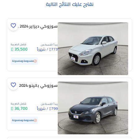
نقترح عليك النتائج التالية
سوزوكي ديزاير GL 2024
شامل الضريبة
يبدأ القسط من
35,500
/
شهرياً
773
مستعملة
64,878 كم
مفحوصة ومضمونة
سوزوكي بالينو GL 2024
شامل الضريبة
يبدأ القسط من
36,700
/
شهرياً
799
مستعملة
60,593 كم
مفحوصة ومضمونة