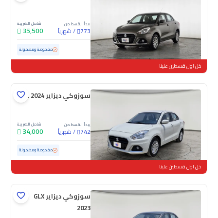
شامل الضريبة
يبدأ القسط من
35,500
/
شهرياً
773
مستعملة
77,803 كم
مفحوصة ومضمونة
خل اول قسطين علينا
سوزوكي ديزاير GL 2024
شامل الضريبة
يبدأ القسط من
34,000
/
شهرياً
742
مستعملة
112,404 كم
مفحوصة ومضمونة
خل اول قسطين علينا
سوزوكي ديزاير GLX
2023