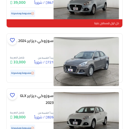
39,000
/
شهرياً
847
مستعملة
64,474 كم
مفحوصة ومضمونة
خل اول قسطين علينا
سوزوكي ديزاير GL 2024
شامل الضريبة
يبدأ القسط من
33,000
/
شهرياً
721
مستعملة
148,159 كم
مفحوصة ومضمونة
سوزوكي ديزاير GLX
2023
شامل الضريبة
يبدأ القسط من
38,000
/
شهرياً
826
مستعملة
43,442 كم
ممشى قليل
مفحوصة ومضمونة