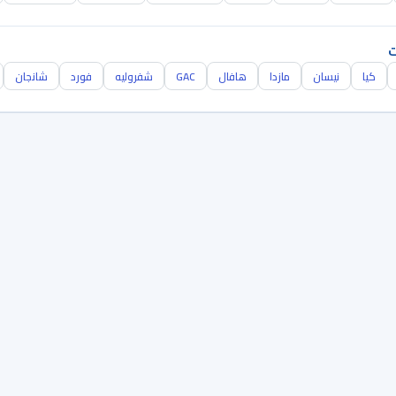
ت
كيا
نيسان
مازدا
هافال
GAC
شفروليه
فورد
شانجان