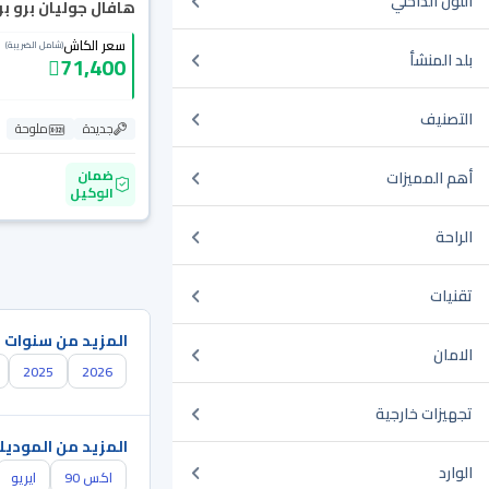
اللون الداخلي
هافال جوليان برو بريم
سعر الكاش
(شامل الضريبة)
بلد المنشأ
71,400
التصنيف
جديدة
ملوحة
ضمان
أهم المميزات
الوكيل
الراحة
تقنيات
المزيد من سنوات 
الامان
2025
2026
تجهيزات خارجية
المزيد من الموديل
الوارد
اكس 90
ايريو