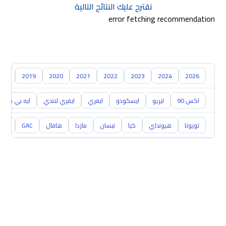
نقترح عليك النتائج التالية
error fetching recommendation
018
2019
2020
2021
2022
2023
2024
2026
اكس 90
ايريو
ايسكودو
ايفري
ايفري لاندي
ايه بي في
تويوتا
هيونداي
كيا
نيسان
مازدا
هافال
GAC
شفر