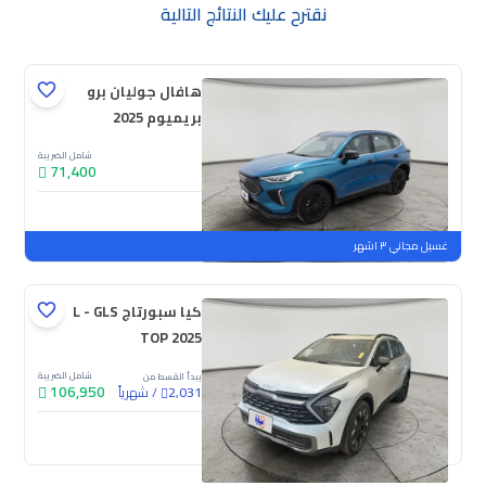
نقترح عليك النتائج التالية
هافال جوليان برو
بريميوم 2025
شامل الضريبة
71,400
جديدة
ملوحة
غسيل مجاني ٣ اشهر
كيا سبورتاج L - GLS
TOP 2025
شامل الضريبة
يبدأ القسط من
106,950
/
شهرياً
2,031
جديدة