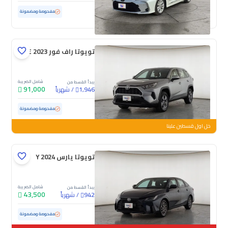
مستعملة
95,356 كم
مفحوصة ومضمونة
تويوتا راف فور LE 2023
شامل الضريبة
يبدأ القسط من
91,000
/
شهرياً
1,946
مستعملة
79,829 كم
مفحوصة ومضمونة
خل اول قسطين علينا
تويوتا يارس Y 2024
شامل الضريبة
يبدأ القسط من
43,500
/
شهرياً
942
مستعملة
167,237 كم
مفحوصة ومضمونة