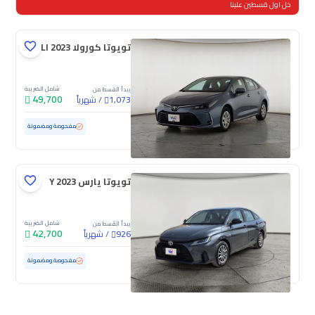
خل اول قسطين علينا
تويوتا كورولا XLI 2023
شامل الضريبة
يبدأ القسط من
49,700
/
شهرياً
1,073
مستعملة
61,791 كم
مفحوصة ومضمونة
تويوتا يارس Y 2023
شامل الضريبة
يبدأ القسط من
42,700
/
شهرياً
926
مستعملة
124,473 كم
مفحوصة ومضمونة