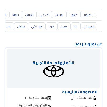
لاندكروزر
كورولا
اوريس
اف جي
اوريون
اينوفا
ايكو
هيونداي
كيا
نيسان
مازدا
سوزوكي
هافال
GAC
عن تويوتا بريفيا
الشعار والعلامة التجارية
المعلومات الرئيسية
بلد المنشأ :
ياباني
سنة الانتاج :
1990
الوكيل في السعودية :
نوع الهيكل :
فان