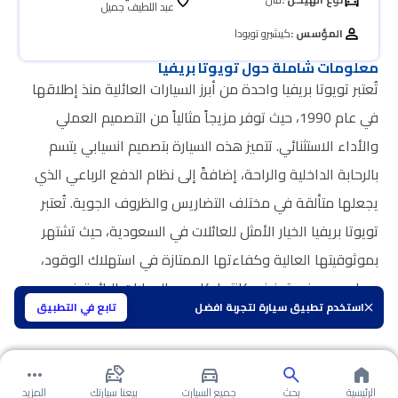
عبد اللطيف جميل
المؤسس :
كيشيرو تويودا
معلومات شاملة حول تويوتا بريفيا
تُعتبر تويوتا بريفيا واحدة من أبرز السيارات العائلية منذ إطلاقها
في عام 1990، حيث توفر مزيجاً مثالياً من التصميم العملي
والأداء الاستثنائي. تتميز هذه السيارة بتصميم انسيابي يتسم
بالرحابة الداخلية والراحة، إضافةً إلى نظام الدفع الرباعي الذي
يجعلها متألقة في مختلف التضاريس والظروف الجوية. تُعتبر
تويوتا بريفيا الخيار الأمثل للعائلات في السعودية، حيث تشتهر
بموثوقيتها العالية وكفاءتها الممتازة في استهلاك الوقود،
مما يسهم في تعزيز مكانتها كإحدى السيارات الرائدة في
استخدم تطبيق سيارة لتجربة افضل
تابع في التطبيق
السوق المحلي.
الرئيسية
بحث
جميع السيارت
بيعنا سيارتك
المزيد