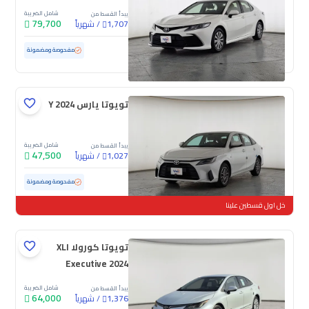
شامل الضريبة
يبدأ القسط من
79,700
/
شهرياً
1,707
مستعملة
154,410 كم
مفحوصة ومضمونة
تويوتا يارس Y 2024
شامل الضريبة
يبدأ القسط من
47,500
/
شهرياً
1,027
مستعملة
151,294 كم
مفحوصة ومضمونة
خل اول قسطين علينا
تويوتا كورولا XLI
Executive 2024
شامل الضريبة
يبدأ القسط من
64,000
/
شهرياً
1,376