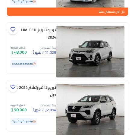
مستعملة
18,936 كم
ممشى قليل
مفحوصة ومضمونة
خل اول قسطين علينا
تويوتا رايز LIMITED
2024
شامل الضريبة
يبدأ القسط من
48,000
/
شهرياً
1,038
مستعملة
92,799 كم
مفحوصة ومضمونة
تويوتا فورتشنر GX 2024
دبل
شامل الضريبة
يبدأ القسط من
98,000
/
شهرياً
2,094
مستعملة
136,785 كم
مفحوصة ومضمونة