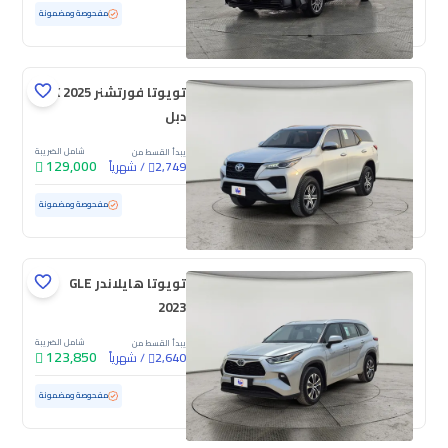
مستعملة
72,925 كم
مفحوصة ومضمونة
تويوتا فورتشنر GX 2025
دبل
شامل الضريبة
يبدأ القسط من
129,000
/
شهرياً
2,749
مستعملة
7,088 كم
ممشى قليل
مفحوصة ومضمونة
تويوتا هايلاندر GLE
2023
شامل الضريبة
يبدأ القسط من
123,850
/
شهرياً
2,640
مستعملة
71,739 كم
مفحوصة ومضمونة