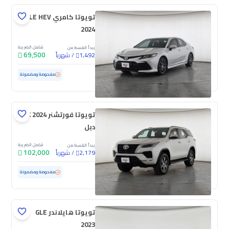
تويوتا كامري GLE HEV
2024
شامل الضريبة
يبدأ القسط من
69,500
/
شهرياً
1,492
مستعملة
211,064 كم
مفحوصة ومضمونة
تويوتا فورتشنر GX 2024
دبل
شامل الضريبة
يبدأ القسط من
102,000
/
شهرياً
2,179
مستعملة
107,304 كم
مفحوصة ومضمونة
تويوتا هايلاندر GLE
2023