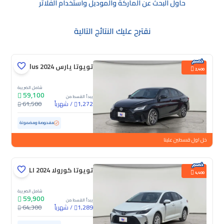
حاول البحث عن الماركة والموديل واستخدام الفلاتر
نقترح عليك النتائج التالية
تويوتا يارس Y Plus 2024
2,400
شامل الضريبة
59,100
يبدأ القسط من
/
شهرياً
61,500
1,272
مستعملة
15,992 كم
ممشى قليل
مفحوصة ومضمونة
خل اول قسطين علينا
تويوتا كورولا XLI 2024
4,400
شامل الضريبة
59,900
يبدأ القسط من
/
شهرياً
64,300
1,289