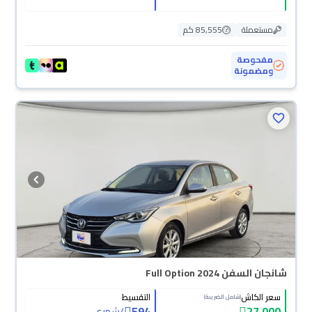
مستعملة
85,555 كم
مفحوصة
ومضمونة
محجوزة
شانجان السفن Full Option 2024
سعر الكاش
التقسيط
(شامل الضريبة)
594
27,000
/
شهري