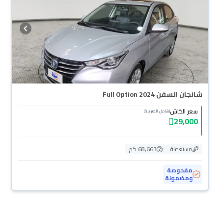
شانجان السفن Full Option 2024
سعر الكاش
(شامل الضريبة)
29,000
مستعملة
68,663 كم
مفحوصة
ومضمونة