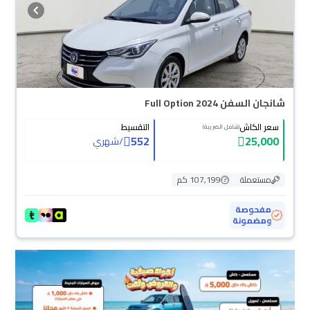
شانجان السفن Full Option 2024
سعر الكاش
التقسيط
(شامل الضريبة)
552
25,000
/
شهري
مستعملة
107,199 كم
مفحوصة
ومضمونة