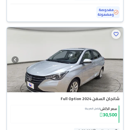
مفحوصة
ومضمونة
شانجان السفن Full Option 2024
سعر الكاش
(شامل الضريبة)
30,500