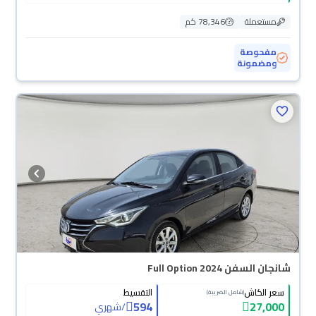
مستعملة
78,346 كم
مفحوصة
ومضمونة
محجوزة
شانجان السفن Full Option 2024
سعر الكاش
التقسيط
(شامل الضريبة)
594
27,000
/
شهري