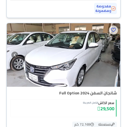
مفحوصة
ومضمونة
شانجان السفن Full Option 2024
سعر الكاش
(شامل الضريبة)
29,500
مستعملة
72,169 كم