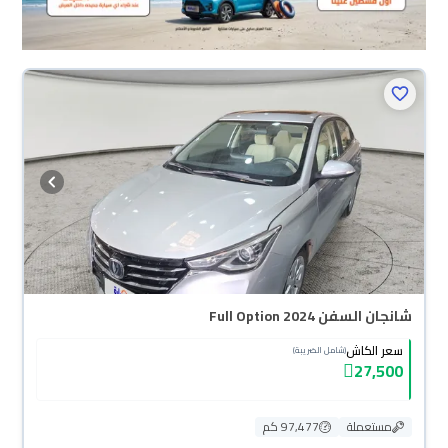
شانجان السفن Full Option 2024
سعر الكاش
(شامل الضريبة)
27,500
مستعملة
97,477 كم