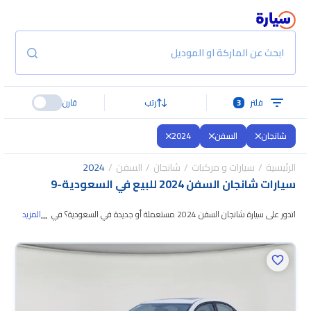
ابحث عن الماركة او الموديل
فلتر
3
رتب
قارن
شانجان
السفن
2024
الرئيسية
سيارات و مركبات
شانجان
السفن
2024
سيارات شانجان السفن 2024 للبيع في السعودية
-
9
...
اتدور على سيارة شانجان السفن 2024 مستعملة أو جديدة في السعودية؟ في
المزيد
موقع سيارة بنوفر لك كل الخيارات، تقدر تتصفح الموديلات وتختار
اللي يناسبك. جميع
سيارات شانجان السفن 2024 المستعملة مضمونة ومفحوصة بأكثر من 200 نقطة
وتقدر تجربها لمدة 10 أيام، وإن ما ناسبتك لأي سبب تقدر تسترجع كامل المبلغ خلال
10 أيام بكل سهولة. والسيارات الجديدة مضمونة بضمان الوكالة، تقدر تشتريها كاش
أو تقسيط، وتحجزها أونلاين، وبتوصلك لين باب بيتك.