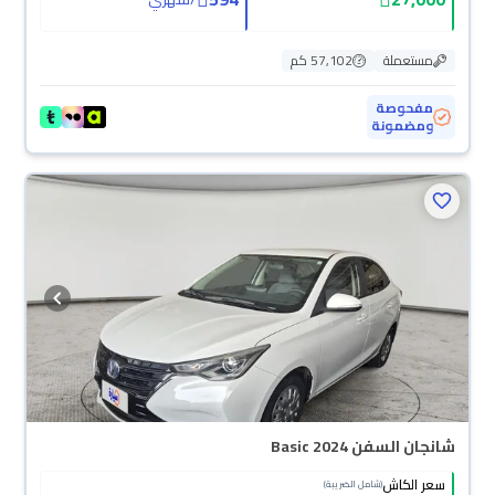
مستعملة
57,102 كم
مفحوصة
ومضمونة
محجوزة
شانجان السفن Basic 2024
سعر الكاش
(شامل الضريبة)