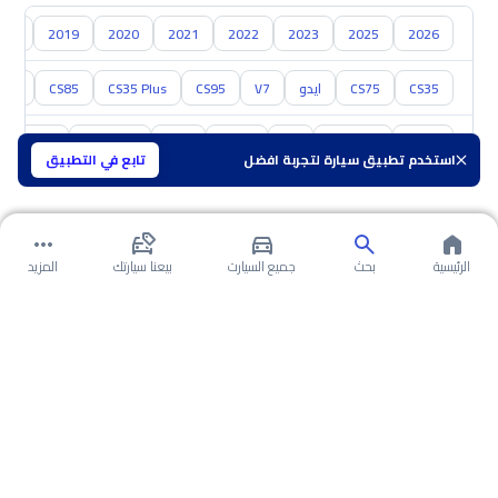
018
2019
2020
2021
2022
2023
2025
2026
CS35
CS75
ايدو
V7
CS95
CS35 Plus
CS85
هنتر
تويوتا
هيونداي
كيا
نيسان
مازدا
سوزوكي
هافال
استخدم تطبيق سيارة لتجربة افضل
تابع في التطبيق
الرئيسية
بحث
جميع السيارت
بيعنا سيارتك
المزيد