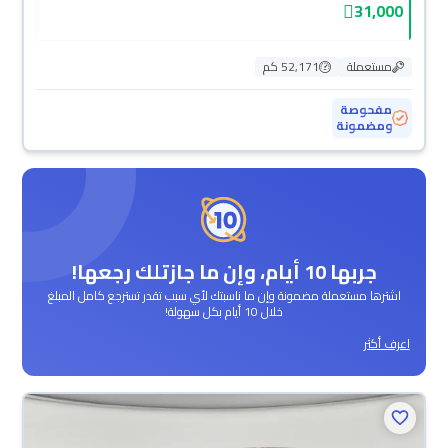
31,000
مستعملة
52,171 كم
مفحوصة
ومضمونة
جربها 10 أيام، وإن ما جازتلك رجعها!
اشترها مستعملة مضمونة وإن ما ناسبتك لأي سبب تقدر تسترجع كامل المبلغ
خلال 10 أيام بكل سهولة!
اعرف أكثر
محجوزة