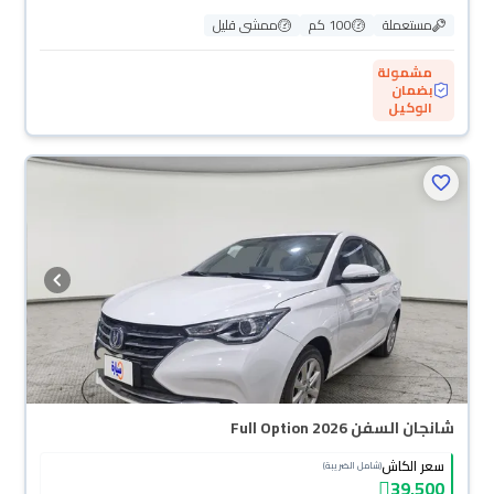
مستعملة
100 كم
ممشى قليل
مشمولة
بضمان
الوكيل
شانجان السفن Full Option 2026
سعر الكاش
(شامل الضريبة)
39,500