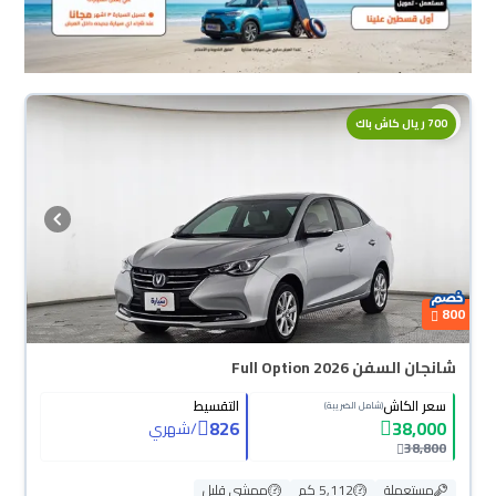
700 ريال كاش باك
800
شانجان السفن Full Option 2026
سعر الكاش
التقسيط
(شامل الضريبة)
826
38,000
/
شهري
38,800
مستعملة
5,112 كم
ممشى قليل