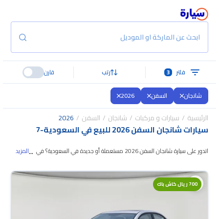
ابحث عن الماركة او الموديل
فلتر
3
رتب
قارن
شانجان
السفن
2026
الرئيسية
سيارات و مركبات
شانجان
السفن
2026
سيارات شانجان السفن 2026 للبيع في السعودية
-
7
...
اتدور على سيارة شانجان السفن 2026 مستعملة أو جديدة في السعودية؟ في
المزيد
موقع سيارة بنوفر لك كل الخيارات، تقدر تتصفح الموديلات وتختار
اللي يناسبك. جميع
سيارات شانجان السفن 2026 المستعملة مضمونة ومفحوصة بأكثر من 200 نقطة
700 ريال كاش باك
وتقدر تجربها لمدة 10 أيام، وإن ما ناسبتك لأي سبب تقدر تسترجع كامل المبلغ خلال
10 أيام بكل سهولة. والسيارات الجديدة مضمونة بضمان الوكالة، تقدر تشتريها كاش
أو تقسيط، وتحجزها أونلاين، وبتوصلك لين باب بيتك.