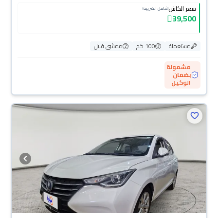
سعر الكاش
(شامل الضريبة)
39,500
مستعملة
100 كم
ممشى قليل
مشمولة
بضمان
الوكيل