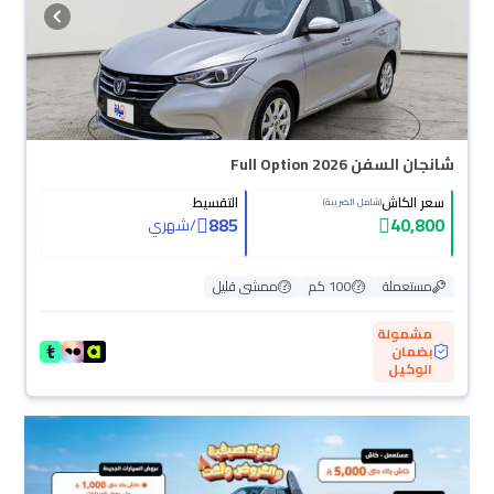
شانجان السفن Full Option 2026
سعر الكاش
التقسيط
(شامل الضريبة)
885
40,800
/
شهري
مستعملة
100 كم
ممشى قليل
مشمولة
بضمان
الوكيل