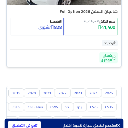
شانجان السفن Full Option 2026
سعر الكاش
التقسيط
(شامل الضريبة)
828
41,400
/
شهري
جديدة
ضمان
الوكيل
018
2019
2020
2021
2022
2023
2024
2025
CS35
CS75
ايدو
V7
CS95
CS35 Plus
CS85
هنتر
تويوتا
هيونداي
كيا
نيسان
مازدا
سوزوكي
هافال
استخدم تطبيق سيارة لتجربة افضل
تابع في التطبيق