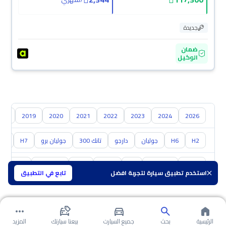
جديدة
ضمان
الوكيل
018
2019
2020
2021
2022
2023
2024
2026
H2
H6
جوليان
دارجو
تانك 300
جوليان برو
H7
V7
تويوتا
هيونداي
كيا
نيسان
مازدا
سوزوكي
GAC
ش
استخدم تطبيق سيارة لتجربة افضل
تابع في التطبيق
الرئيسية
بحث
جميع السيارت
بيعنا سيارتك
المزيد