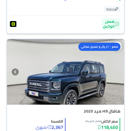
جديدة
ضمان
الوكيل
خصم ١٠٠٠ ريال و غسيل مجاني
هافال H9 ميد 2025
سعر الكاش
التقسيط
(شامل الضريبة)
2,367
118,450
/
شهري