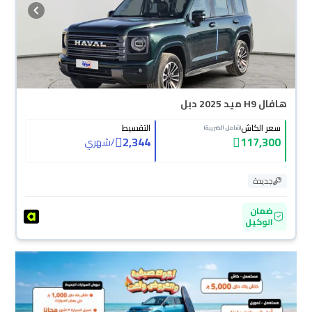
هافال H9 ميد 2025 دبل
سعر الكاش
التقسيط
(شامل الضريبة)
2,344
117,300
/
شهري
جديدة
ضمان
الوكيل