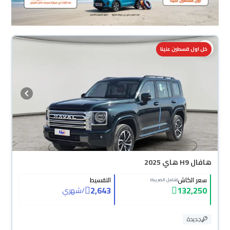
خل اول قسطين علينا
هافال H9 هاي 2025
سعر الكاش
التقسيط
(شامل الضريبة)
2,643
132,250
/
شهري
جديدة