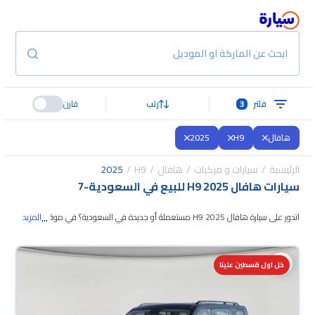
ابحث عن الماركة او الموديل
فلتر
3
رتب
قارن
هافال
H9
2025
الرئيسية
سيارات و مركبات
هافال
H9
2025
سيارات هافال H9 2025 للبيع في السعودية
-
7
...
اتدور على سيارة هافال H9 2025 مستعملة أو جديدة في السعودية؟ في موقع
المزيد
سيارة بنوفر لك كل الخيارات، تقدر تتصفح الموديلات وتختار
اللي يناسبك. جميع سيارات
هافال H9 2025 المستعملة مضمونة ومفحوصة بأكثر من 200 نقطة وتقدر
خل اول قسطين علينا
تجربها لمدة 10 أيام، وإن ما ناسبتك لأي سبب تقدر تسترجع كامل المبلغ خلال 10
أيام بكل سهولة. والسيارات الجديدة مضمونة بضمان الوكالة، تقدر تشتريها كاش أو
تقسيط، وتحجزها أونلاين، وبتوصلك لين باب بيتك.