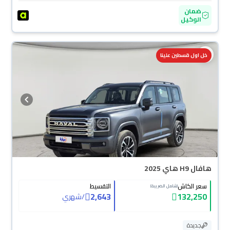
ضمان
الوكيل
خل اول قسطين علينا
هافال H9 هاي 2025
سعر الكاش
التقسيط
(شامل الضريبة)
2,643
132,250
/
شهري
جديدة