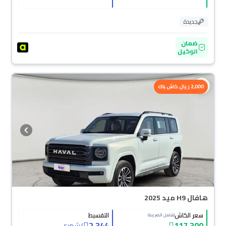
جديدة
ضمان
الوكيل
محجوزة
2,000 ريال كاش باك
هافال H9 ميد 2025
سعر الكاش
التقسيط
(شامل الضريبة)
2,344
117,300
/
شهري