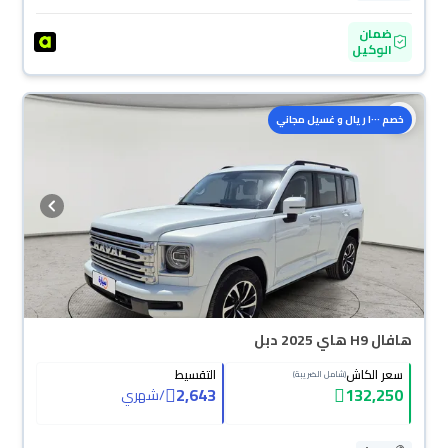
ضمان
الوكيل
خصم ١٠٠٠ ريال و غسيل مجاني
هافال H9 هاي 2025 دبل
سعر الكاش
التقسيط
(شامل الضريبة)
2,643
132,250
/
شهري