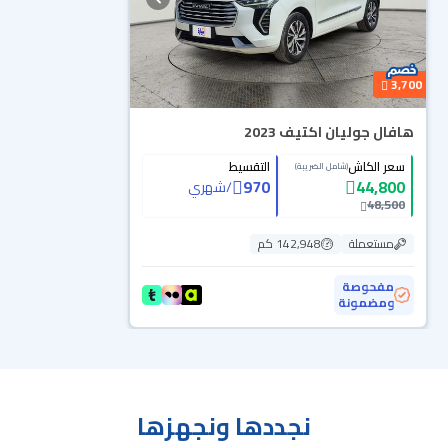
3,700
هافال جوليان اكتيف 2023
سعر الكاش
التقسيط
(شامل الضريبة)
970
44,800
/
شهري
48,500
مستعملة
142,948 كم
مفحوصة
ومضمونة
نجددها ونجهزها