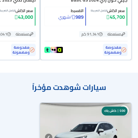
جيلي كول راي Basic GS 2024
نيسان صني Classic 2023
سعر الكاش
التقسيط
سعر الكاش
(شامل الضريبة)
(شامل الضريبة)
43,000
989
45,700
/
شهري
مستعملة
91,341 كم
مستعملة
57,041
مفحوصة
مفحوصة
ومضمونة
ومضمونة
سيارات شوهدت مؤخراً
500
كاش باك