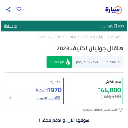
اضغط لتكبير الصورة
اعرف اكثر
500
كاش باك
37
/
1
الرئيسية
سيارات و مركبات
هافال
جوليان
2023
هافال جوليان اكتيف 2023
مستعملة
142,948 كيلومتر
وفر
3,700
سعر الكاش
التقسيط
970
44,800
/
شهرياً
48,500
احسب التمويل
السعر يشمل الضريبة المضافة
سوقها الآن، و ادفع لاحقًا !