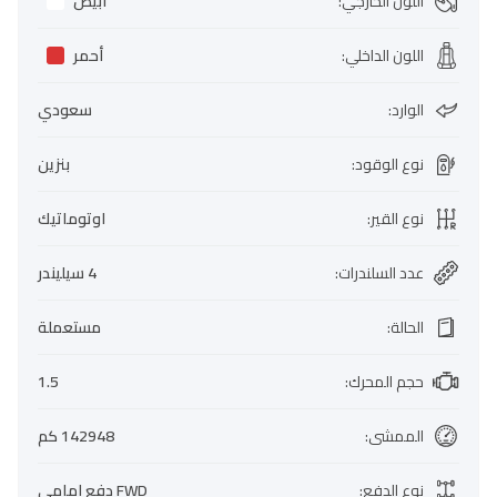
اللون الخارجي
:
أبيض
اللون الداخلي
:
أحمر
الوارد
:
سعودي
نوع الوقود
:
بنزين
نوع القير
:
اوتوماتيك
عدد السلندرات
:
4 سيليندر
الحالة
:
مستعملة
حجم المحرك
:
1.5
الممشى
:
142948 كم
نوع الدفع
:
FWD دفع امامي