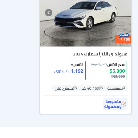
7,700
هيونداي النترا سمارت 2024
سعر الكاش
التقسيط
(شامل الضريبة)
1,192
55,300
/
شهري
63,000
مستعملة
40,168 كم
ممشى قليل
مفحوصة
ومضمونة